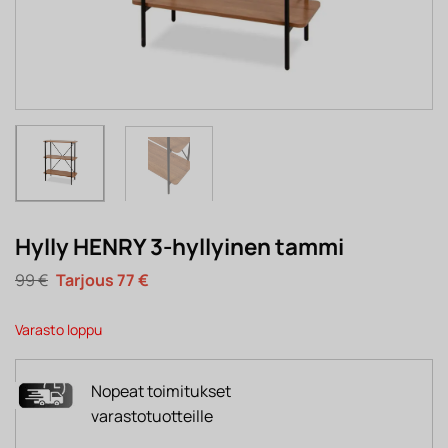
Hylly HENRY 3-hyllyinen tammi
Alkuperäinen
Nykyinen
99
€
77
€
hinta
hinta
oli:
on:
99 €.
77 €.
Varasto loppu
Nopeat toimitukset
varastotuotteille