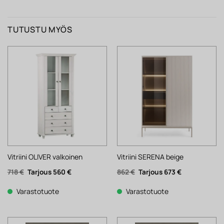
TUTUSTU MYÖS
Vitriini OLIVER valkoinen
Vitriini SERENA beige
Alkuperäinen
Nykyinen
Alkuperäinen
Nykyinen
718
€
560
€
862
€
673
€
hinta
hinta
hinta
hinta
oli:
on:
oli:
on:
718 €.
560 €.
862 €.
673 €.
Varastotuote
Varastotuote