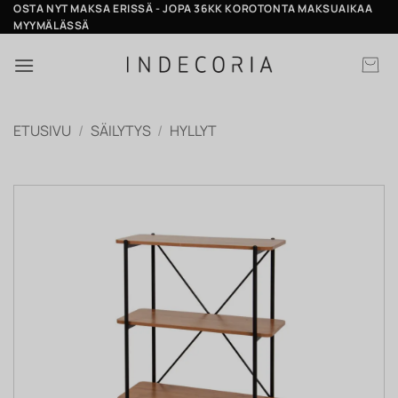
Skip
OSTA NYT MAKSA ERISSÄ - JOPA 36KK KOROTONTA MAKSUAIKAA
MYYMÄLÄSSÄ
to
content
ETUSIVU
/
SÄILYTYS
/
HYLLYT