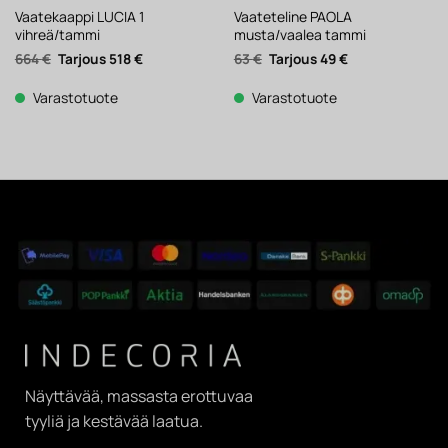
Vaatekaappi LUCIA 1
Vaateteline PAOLA
vihreä/tammi
musta/vaalea tammi
Alkuperäinen
Nykyinen
Alkuperäinen
Nykyinen
664
€
518
€
63
€
49
€
hinta
hinta
hinta
hinta
oli:
on:
oli:
on:
664 €.
518 €.
63 €.
49 €.
Varastotuote
Varastotuote
Näyttävää, massasta erottuvaa
tyyliä ja kestävää laatua.