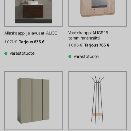
Vaatekaappi ALICE 16
Allaskaappi ja lavuaari ALICE
tammi/antrasiitti
Alkuperäinen
Nykyinen
1 071
€
835
€
Alkuperäinen
Nykyinen
1 006
€
785
€
hinta
hinta
hinta
hinta
oli:
on:
oli:
on:
1
835 €.
Varastotuote
1
785 €.
Varastotuote
071 €.
006 €.