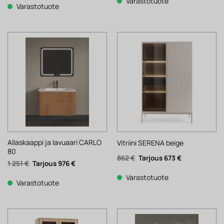
718 €.
560 €.
Varastotuote
1
1
Varastotuote
431 €.
116 €.
Allaskaappi ja lavuaari CARLO
Vitriini SERENA beige
80
Alkuperäinen
Nykyinen
862
€
673
€
Alkuperäinen
Nykyinen
1 251
€
976
€
hinta
hinta
hinta
hinta
oli:
on:
oli:
on:
862 €.
673 €.
Varastotuote
1
976 €.
Varastotuote
251 €.