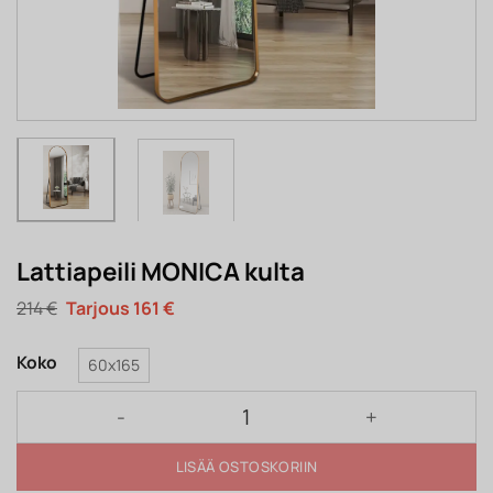
Lattiapeili MONICA kulta
Alkuperäinen
Nykyinen
214
€
161
€
hinta
hinta
oli:
on:
214 €.
161 €.
Koko
60x165
Lattiapeili MONICA kulta määrä
LISÄÄ OSTOSKORIIN