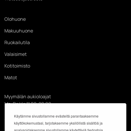
Olohuone
Makuuhuone
Ruokailutila
Valaisimet
Kotitoimisto
Matot
Myymälän aukioloajat
Ma-Pe klo 11.00-20.00
La klo 11.00-18.00
Käytämme sivustollamme evästeitä parantaaksemme
Su klo 12.00-18.00
käyttökokemustasi, tarjotaksemme yksilöllistä sisältöä ja
analysoidaksemme sivustollamme käytettäviä tiedostoja.