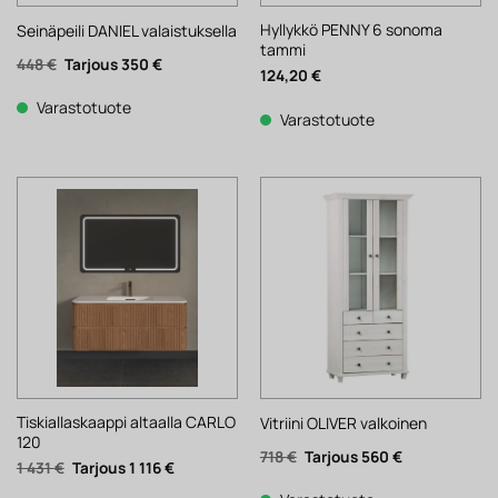
Hyllykkö PENNY 6 sonoma
Seinäpeili DANIEL valaistuksella
tammi
Alkuperäinen
Nykyinen
448
€
350
€
124,20
€
hinta
hinta
oli:
on:
448 €.
350 €.
Varastotuote
Varastotuote
Tiskiallaskaappi altaalla CARLO
Vitriini OLIVER valkoinen
120
Alkuperäinen
Nykyinen
718
€
560
€
Alkuperäinen
Nykyinen
1 431
€
1 116
€
hinta
hinta
hinta
hinta
oli:
on:
oli:
on: