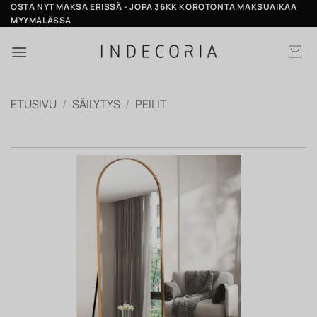
Skip
OSTA NYT MAKSA ERISSÄ - JOPA 36KK KOROTONTA MAKSUAIKAA
MYYMÄLÄSSÄ
to
content
ETUSIVU
/
SÄILYTYS
/
PEILIT