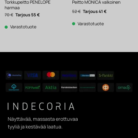
Torkkupeitto PENELOPE
Peitto MONICA valkoinen
harmaa
Alkuperäinen
Nykyinen
52
€
41
€
Alkuperäinen
Nykyinen
70
€
55
€
hinta
hinta
hinta
hinta
oli:
on:
oli:
on:
52 €.
41 €.
Varastotuote
70 €.
55 €.
Varastotuote
Näyttävää, massasta erottuvaa
tyyliä ja kestävää laatua.