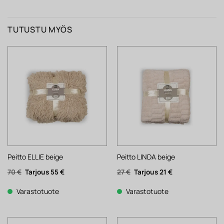
TUTUSTU MYÖS
Peitto ELLIE beige
Peitto LINDA beige
Alkuperäinen
Nykyinen
Alkuperäinen
Nykyinen
70
€
55
€
27
€
21
€
hinta
hinta
hinta
hinta
oli:
on:
oli:
on:
70 €.
55 €.
27 €.
21 €.
Varastotuote
Varastotuote