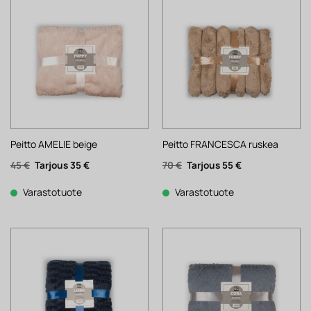
Peitto AMELIE beige
Peitto FRANCESCA ruskea
Alkuperäinen
Nykyinen
Alkuperäinen
Nykyinen
45
€
35
€
70
€
55
€
hinta
hinta
hinta
hinta
oli:
on:
oli:
on:
45 €.
35 €.
70 €.
55 €.
Varastotuote
Varastotuote