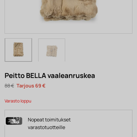
Peitto BELLA vaaleanruskea
Alkuperäinen
Nykyinen
88
€
69
€
hinta
hinta
oli:
on:
88 €.
69 €.
Varasto loppu
Nopeat toimitukset
varastotuotteille