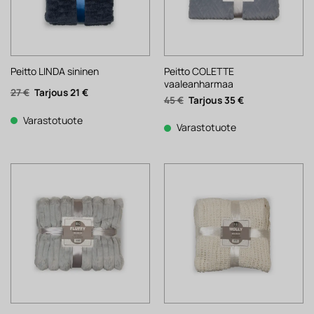
Peitto COLETTE
Peitto LINDA sininen
vaaleanharmaa
Alkuperäinen
Nykyinen
27
€
21
€
Alkuperäinen
Nykyinen
45
€
35
€
hinta
hinta
hinta
hinta
oli:
on:
oli:
on:
27 €.
21 €.
Varastotuote
45 €.
35 €.
Varastotuote