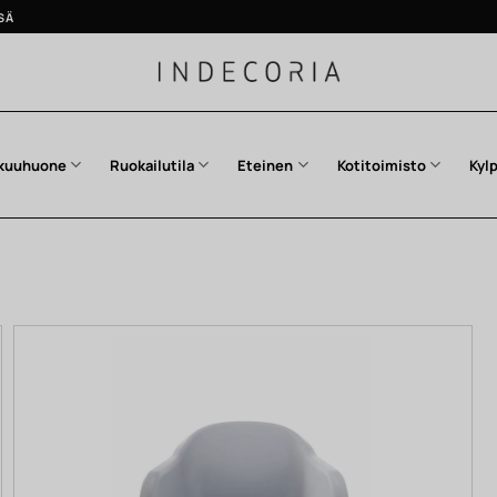
SÄ
kuuhuone
Ruokailutila
Eteinen
Kotitoimisto
Kyl