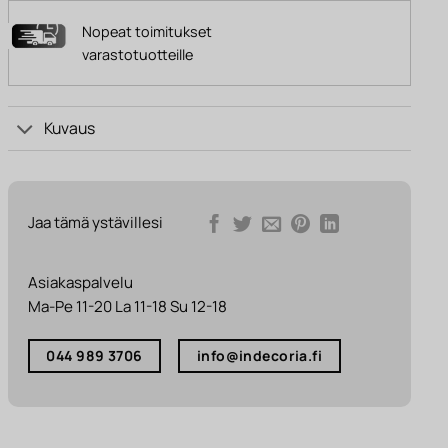
Nopeat toimitukset
varastotuotteille
Kuvaus
Jaa tämä ystävillesi
Asiakaspalvelu
Ma-Pe 11-20 La 11-18 Su 12-18
044 989 3706
info@indecoria.fi