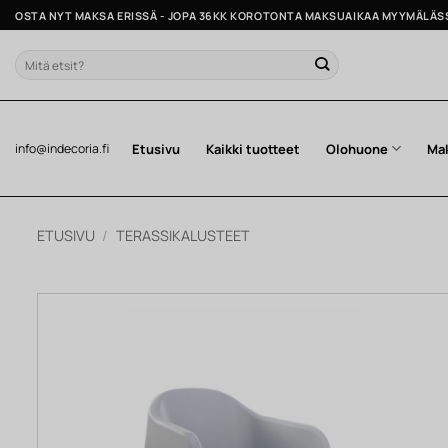
Skip
OSTA NYT MAKSA ERISSÄ - JOPA 36KK KOROTONTA MAKSUAIKAA MYYMÄLÄS
to
content
Etsi:
Etusivu
Kaikki tuotteet
Olohuone
Ma
info@indecoria.fi
ETUSIVU
/
TERASSIKALUSTEET