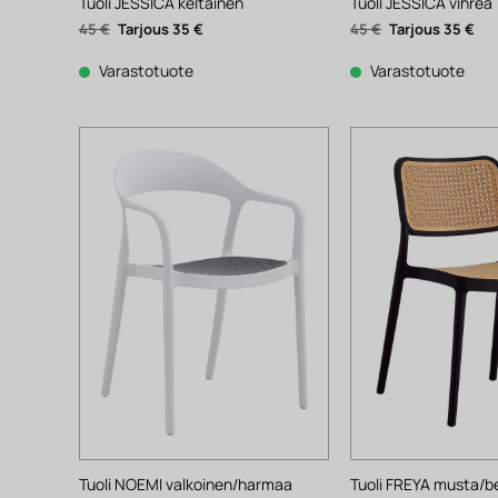
Tuoli JESSICA keltainen
Tuoli JESSICA vihreä
Alkuperäinen
Nykyinen
Alkuperäinen
Nyk
45
€
35
€
45
€
35
€
hinta
hinta
hinta
hin
oli:
on:
oli:
on:
45 €.
35 €.
45 €.
35 €
Varastotuote
Varastotuote
Tuoli NOEMI valkoinen/harmaa
Tuoli FREYA musta/b