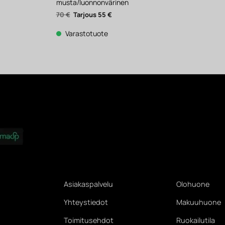
musta/luonnonvärinen
yinen
ta
Alkuperäinen
Nykyinen
70
€
55
€
hinta
hinta
.
oli:
on:
70 €.
55 €.
Varastotuote
Asiakaspalvelu
Olohuone
Yhteystiedot
Makuuhuone
Toimitusehdot
Ruokailutila