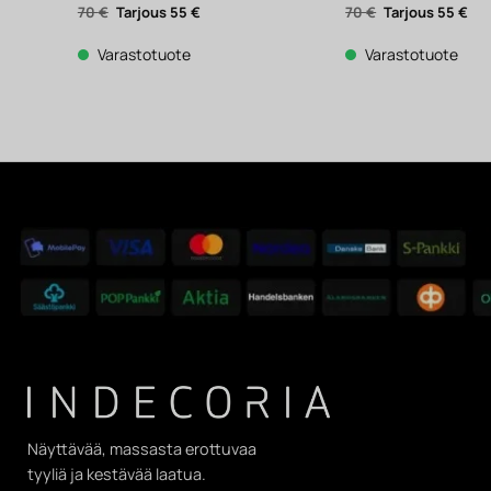
Alkuperäinen
Nykyinen
Alkuperäinen
Nyk
70
€
55
€
70
€
55
€
hinta
hinta
hinta
hin
oli:
on:
oli:
on:
70 €.
55 €.
70 €.
55 €
Varastotuote
Varastotuote
Näyttävää, massasta erottuvaa
tyyliä ja kestävää laatua.