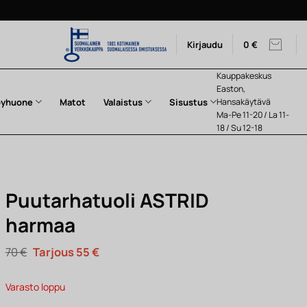
Kirjaudu
0
€
Kauppakeskus
Easton,
pyhuone
Matot
Valaistus
Sisustus
Hansakäytävä
Ma-Pe 11-20 / La 11-
18 / Su 12-18
Puutarhatuoli ASTRID
harmaa
Alkuperäinen
Nykyinen
70
€
55
€
hinta
hinta
oli:
on:
70 €.
55 €.
Varasto loppu