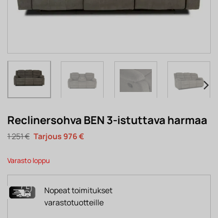
Reclinersohva BEN 3-istuttava harmaa
Alkuperäinen
Nykyinen
1 251
€
976
€
hinta
hinta
oli:
on:
1
976 €.
Varasto loppu
251 €.
Nopeat toimitukset
varastotuotteille