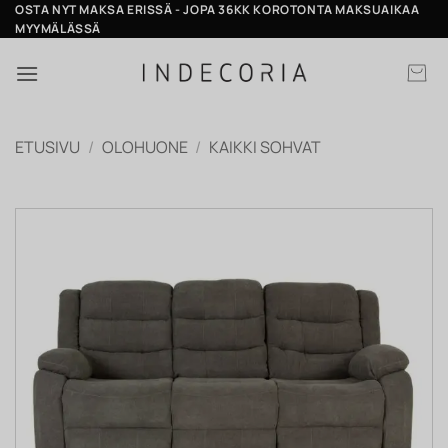
Skip
OSTA NYT MAKSA ERISSÄ - JOPA 36KK KOROTONTA MAKSUAIKAA
MYYMÄLÄSSÄ
to
content
ETUSIVU
/
OLOHUONE
/
KAIKKI SOHVAT