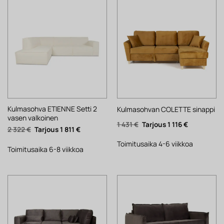
Kulmasohva ETIENNE Setti 2
Kulmasohvan COLETTE sinappi
vasen valkoinen
Alkuperäinen
Nykyinen
1 431
€
1 116
€
Alkuperäinen
Nykyinen
2 322
€
1 811
€
hinta
hinta
hinta
hinta
oli:
on:
oli:
on:
1
1
Toimitusaika 4-6 viikkoa
2
1
Toimitusaika 6-8 viikkoa
431 €.
116 €.
322 €.
811 €.