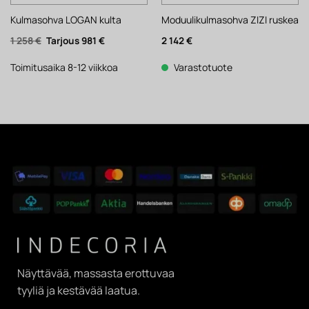
Kulmasohva LOGAN kulta
Moduulikulmasohva ZIZI ruskea
Alkuperäinen
Nykyinen
1 258
€
981
€
2 142
€
hinta
hinta
oli:
on:
1
981 €.
Toimitusaika 8-12 viikkoa
Varastotuote
258 €.
Näyttävää, massasta erottuvaa
tyyliä ja kestävää laatua.