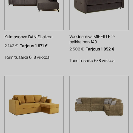
Vuodesohva MIREILLE 2-
Kulmasohva DANIEL oikea
paikkainen 140
Alkuperäinen
Nykyinen
2 142
€
1 671
€
Alkuperäinen
Nykyinen
2 502
€
1 952
€
hinta
hinta
hinta
hinta
oli:
on:
oli:
on:
2
1
Toimitusaika 6-8 viikkoa
2
1
Toimitusaika 6-8 viikkoa
142 €.
671 €.
502 €.
952 €.