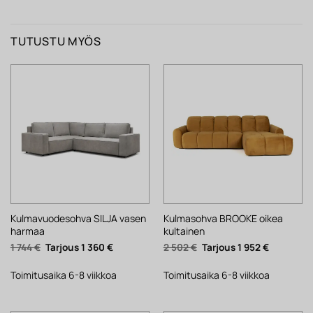
TUTUSTU MYÖS
Kulmavuodesohva SILJA vasen
Kulmasohva BROOKE oikea
harmaa
kultainen
Alkuperäinen
Nykyinen
Alkuperäinen
Nykyinen
1 744
€
1 360
€
2 502
€
1 952
€
hinta
hinta
hinta
hinta
oli:
on:
oli:
on:
1
1
2
1
Toimitusaika 6-8 viikkoa
Toimitusaika 6-8 viikkoa
744 €.
360 €.
502 €.
952 €.