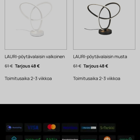
LAURI-pöytävalaisin valkoinen
LAURI-pöytävalaisin musta
Alkuperäinen
Nykyinen
Alkuperäinen
Nykyinen
61
€
48
€
61
€
48
€
hinta
hinta
hinta
hinta
oli:
on:
oli:
on:
61 €.
48 €.
61 €.
48 €.
Toimitusaika 2-3 viikkoa
Toimitusaika 2-3 viikkoa