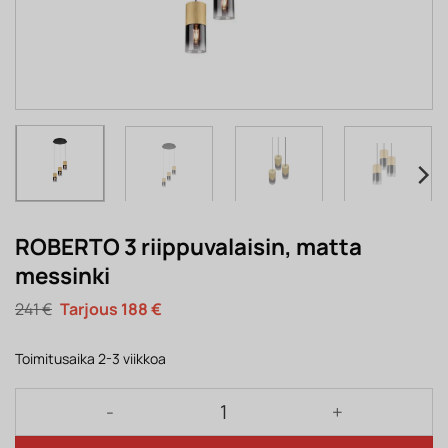
ROBERTO 3 riippuvalaisin, matta
messinki
Alkuperäinen
Nykyinen
241
€
188
€
hinta
hinta
oli:
on:
241 €.
188 €.
Toimitusaika 2-3 viikkoa
ROBERTO 3 riippuvalaisin, matta messinki määrä