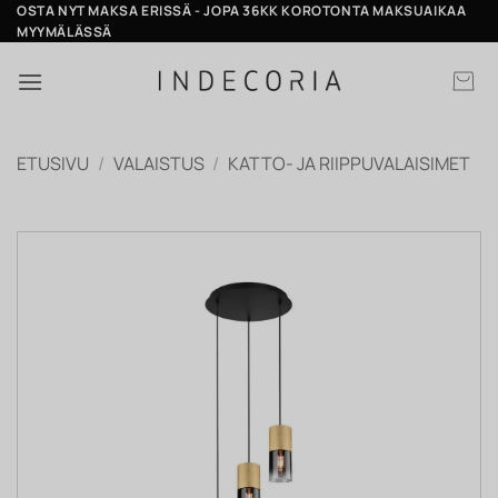
Skip
OSTA NYT MAKSA ERISSÄ - JOPA 36KK KOROTONTA MAKSUAIKAA
MYYMÄLÄSSÄ
to
content
ETUSIVU
/
VALAISTUS
/
KATTO- JA RIIPPUVALAISIMET