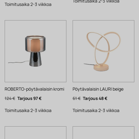
34 €.
27 €.
Toimitusaika 2-3 viikkoa
466 €.
364 €.
Toimitusaika 2-3 viikkoa
ROBERTO-pöytävalaisin kromi
Pöytävalaisin LAURI beige
Alkuperäinen
Nykyinen
Alkuperäinen
Nykyinen
124
€
97
€
61
€
48
€
hinta
hinta
hinta
hinta
oli:
on:
oli:
on:
124 €.
97 €.
61 €.
48 €.
Toimitusaika 2-3 viikkoa
Toimitusaika 2-3 viikkoa