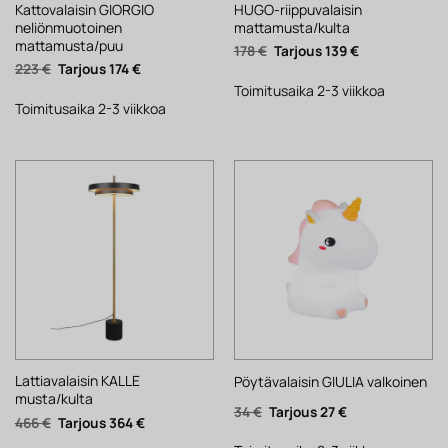
Kattovalaisin GIORGIO
HUGO-riippuvalaisin
neliönmuotoinen
mattamusta/kulta
mattamusta/puu
Alkuperäinen
Nykyinen
178
€
139
€
hinta
hinta
Alkuperäinen
Nykyinen
223
€
174
€
oli:
on:
hinta
hinta
178 €.
139 €.
Toimitusaika 2-3 viikkoa
oli:
on:
223 €.
174 €.
Toimitusaika 2-3 viikkoa
Lattiavalaisin KALLE
Pöytävalaisin GIULIA valkoinen
musta/kulta
Alkuperäinen
Nykyinen
34
€
27
€
Alkuperäinen
Nykyinen
466
€
364
€
hinta
hinta
hinta
hinta
oli:
on:
oli:
on: