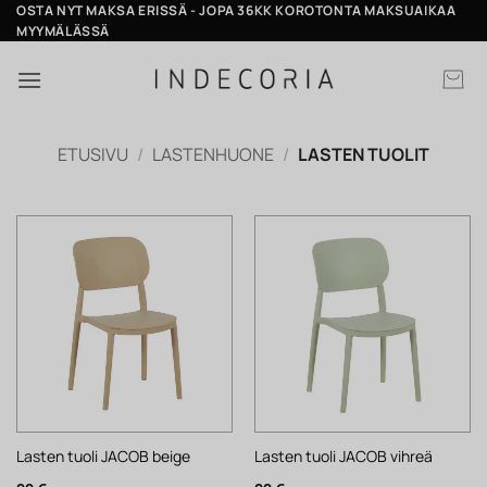
Skip
OSTA NYT MAKSA ERISSÄ - JOPA 36KK KOROTONTA MAKSUAIKAA
MYYMÄLÄSSÄ
to
content
ETUSIVU
/
LASTENHUONE
/
LASTEN TUOLIT
Lasten tuoli JACOB beige
Lasten tuoli JACOB vihreä