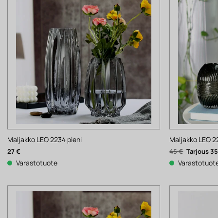
Maljakko LEO 2234 pieni
Maljakko LEO 2
Alkuperäi
27
€
45
€
3
hinta
oli:
Varastotuote
Varastotuot
45 €.