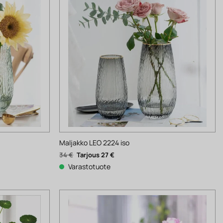
Maljakko LEO 2224 iso
Alkuperäinen
Nykyinen
34
€
27
€
hinta
hinta
oli:
on:
Varastotuote
34 €.
27 €.