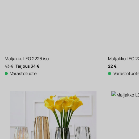
Maljakko LEO 2226 iso
Maljakko LEO 2
Alkuperäinen
Nykyinen
43
€
34
€
22
€
hinta
hinta
oli:
on:
Varastotuote
Varastotuot
43 €.
34 €.