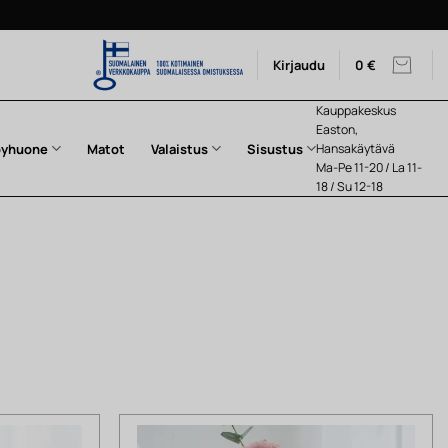
Kirjaudu
0
€
Kauppakeskus
Easton,
pyhuone
Matot
Valaistus
Sisustus
Hansakäytävä
Ma-Pe 11-20 / La 11-
18 / Su 12-18