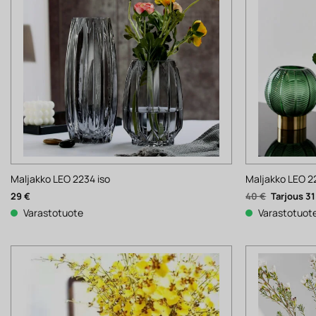
Maljakko LEO 2234 iso
Maljakko LEO 2
Alkuperäi
29
€
40
€
3
hinta
oli:
Varastotuote
Varastotuot
40 €.