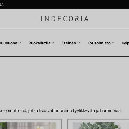
SÄ
kuuhuone
Ruokailutila
Eteinen
Kotitoimisto
Kyl
uselementteinä, jotka lisäävät huoneen tyylikkyyttä ja harmoniaa.