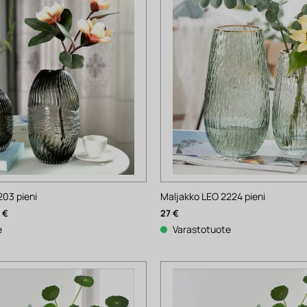
203 pieni
Maljakko LEO 2224 pieni
nen
Nykyinen
5
€
27
€
hinta
on:
e
Varastotuote
35 €.