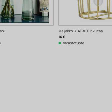
eni
Maljakko BEATRICE 2 kultaa
16
€
e
Varastotuote