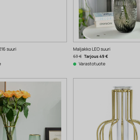
16 suuri
Maljakko LEO suuri
Alkuperäinen
Nykyinen
63
€
49
€
hinta
hinta
oli:
on:
e
Varastotuote
63 €.
49 €.