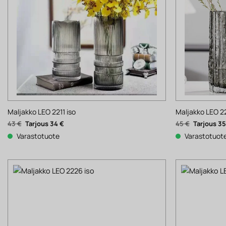
Maljakko LEO 2211 iso
Maljakko LEO 22
Alkuperäinen
Nykyinen
Alkuperäi
43
€
34
€
45
€
3
hinta
hinta
hinta
oli:
on:
oli:
Varastotuote
Varastotuot
43 €.
34 €.
45 €.