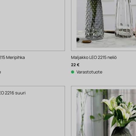
215 Meripihka
Maljakko LEO 2215 neliö
22
€
e
Varastotuote