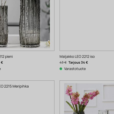
12 pieni
Maljakko LEO 2212 iso
nen
Nykyinen
Alkuperäinen
Nykyinen
5
€
43
€
34
€
hinta
hinta
hinta
on:
oli:
on:
e
Varastotuote
35 €.
43 €.
34 €.