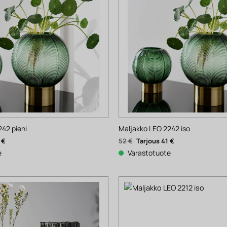
242 pieni
Maljakko LEO 2242 iso
nen
Nykyinen
Alkuperäinen
Nykyinen
1
€
52
€
41
€
hinta
hinta
hinta
on:
oli:
on:
e
Varastotuote
31 €.
52 €.
41 €.