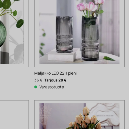
Maljakko LEO 2211 pieni
Alkuperäinen
Nykyinen
36
€
28
€
hinta
hinta
oli:
on:
Varastotuote
36 €.
28 €.