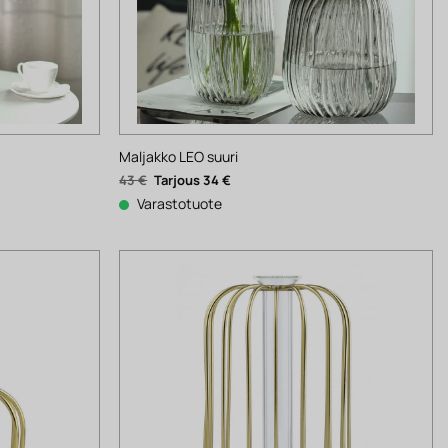
Maljakko LEO suuri
Alkuperäinen
Nykyinen
43
€
34
€
hinta
hinta
oli:
on:
Varastotuote
43 €.
34 €.