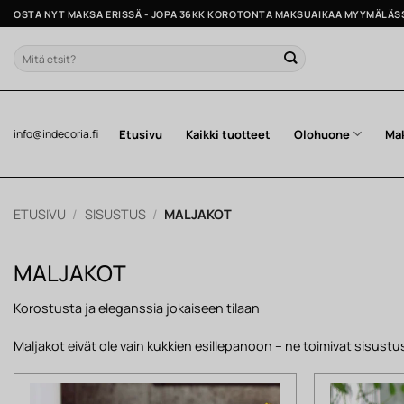
Skip
OSTA NYT MAKSA ERISSÄ - JOPA 36KK KOROTONTA MAKSUAIKAA MYYMÄLÄS
to
content
Etsi:
Etusivu
Kaikki tuotteet
Olohuone
Ma
info@indecoria.fi
ETUSIVU
/
SISUSTUS
/
MALJAKOT
MALJAKOT
Korostusta ja eleganssia jokaiseen tilaan
Maljakot eivät ole vain kukkien esillepanoon – ne toimivat sisust