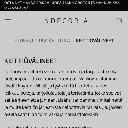
Skip
OSTA NYT MAKSA ERISSÄ - JOPA 36KK KOROTONTA MAKSUAIKAA
MYYMÄLÄSSÄ
to
content
ETUSIVU
/
RUOKAILUTILA
/
KEITTIÖVÄLINEET
KEITTIÖVÄLINEET
Keittiövälineet tekevät ruoanlaitosta ja tarjoilusta sekä
helpompaa että nautinnollisempaa. Valikoimastamme
löydät käytännöllisiä ja tyylikkäitä tuotteita, kuten
leikkuulautoja, tarjoilulautoja ja tarjottimia, jotka sopivat
sekä arkeen että juhlaan. Lisäksi tarjoamme viinitelineitä
ja muita keittiön järjestystä helpottavia ratkaisuja, joiden
avulla saat tilan toimivaksi ja houkuttelevaksi.
Laadukkaat materiaalit, kaunis muotoilu ja