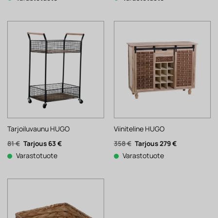
Tarjoiluvaunu HUGO
Viiniteline HUGO
Alkuperäinen
Nykyinen
Alkuperäinen
Nykyinen
81
€
63
€
358
€
279
€
hinta
hinta
hinta
hinta
Varastotuote
Varastotuote
oli:
on:
oli:
on:
81 €.
63 €.
358 €.
279 €.