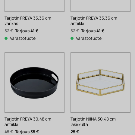
Tarjotin FREYA 35,36 cm
Tarjotin FREYA 35,36 cm
värikäs
antiikki
Alkuperäinen
Nykyinen
Alkuperäinen
Nykyinen
52
€
41
€
52
€
41
€
hinta
hinta
hinta
hinta
Varastotuote
Varastotuote
oli:
on:
oli:
on:
52 €.
41 €.
52 €.
41 €.
Tarjotin FREYA 30,48 cm
Tarjotin NIINA 30,48 cm
antiikki
lasi/kulta
Alkuperäinen
Nykyinen
45
€
35
€
25
€