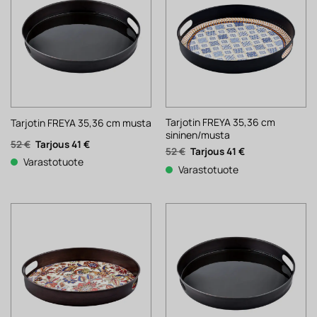
Tarjotin FREYA 35,36 cm
Tarjotin FREYA 35,36 cm musta
sininen/musta
Alkuperäinen
Nykyinen
52
€
41
€
Alkuperäinen
Nykyinen
52
€
41
€
hinta
hinta
hinta
hinta
Varastotuote
oli:
on:
Varastotuote
oli:
on:
52 €.
41 €.
52 €.
41 €.