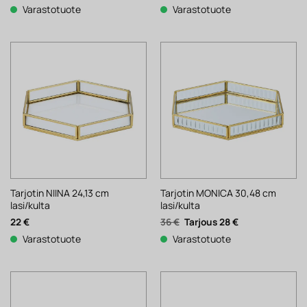
hinta
hinta
Varastotuote
Varastotuote
oli:
on:
45 €.
35 €.
Tarjotin NIINA 24,13 cm
Tarjotin MONICA 30,48 cm
lasi/kulta
lasi/kulta
Alkuperäinen
Nykyinen
22
€
36
€
28
€
hinta
hinta
Varastotuote
Varastotuote
oli:
on:
36 €.
28 €.