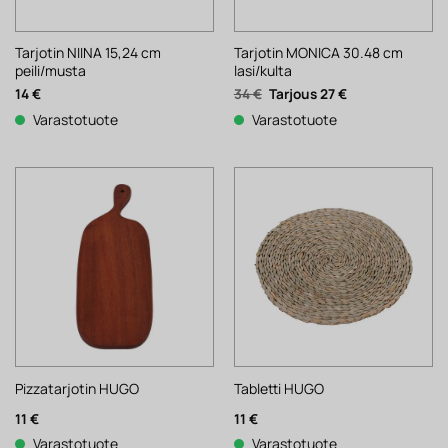
Tarjotin NIINA 15,24 cm
Tarjotin MONICA 30.48 cm
peili/musta
lasi/kulta
Alkuperäinen
Nykyinen
14
€
34
€
27
€
hinta
hinta
Varastotuote
Varastotuote
oli:
on:
34 €.
27 €.
Pizzatarjotin HUGO
Tabletti HUGO
11
€
11
€
Varastotuote
Varastotuote