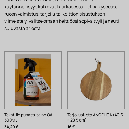
käytännöllisyys kulkevat käsi kädessä – olipa kyseessä
ruoan valmistus, tarjoilu tai keittiön sisustuksen
viimeistely. Valitse omaan keittiöösi sopiva tyyli ja nauti
sujuvasta arjesta.
Tekstiilin puhastusaine OA
Tarjoilualusta ANGELICA (40,5
500ML
× 28,5 cm)
34,20
€
16
€