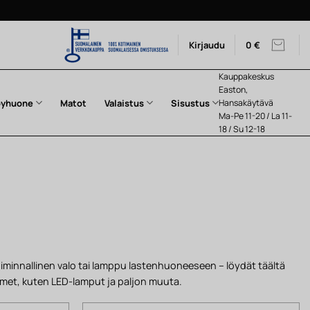
Kirjaudu
0
€
Kauppakeskus
Easton,
pyhuone
Matot
Valaistus
Sisustus
Hansakäytävä
Ma-Pe 11-20 / La 11-
18 / Su 12-18
oiminnallinen valo tai lamppu lastenhuoneeseen – löydät täältä
simet, kuten LED-lamput ja paljon muuta.