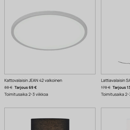
Kattovalaisin JEAN 42 valkoinen
Lattiavalaisin
Alkuperäinen
Nykyinen
Alkuperäi
88
€
69
€
178
€
1
hinta
hinta
hinta
oli:
on:
oli:
Toimitusaika 2-3 viikkoa
Toimitusaika 2-
88 €.
69 €.
178 €.