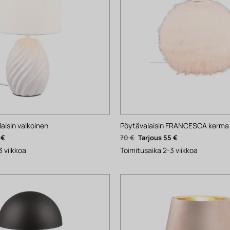
isin valkoinen
Pöytävalaisin FRANCESCA kerma
nen
Nykyinen
Alkuperäinen
Nykyinen
1
€
70
€
55
€
hinta
hinta
hinta
on:
oli:
on:
3 viikkoa
Toimitusaika 2-3 viikkoa
41 €.
70 €.
55 €.