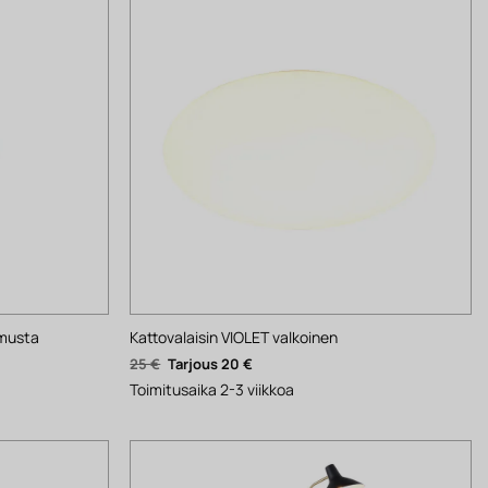
 musta
Kattovalaisin VIOLET valkoinen
Alkuperäinen
Nykyinen
25
€
20
€
hinta
hinta
oli:
on:
Toimitusaika 2-3 viikkoa
25 €.
20 €.