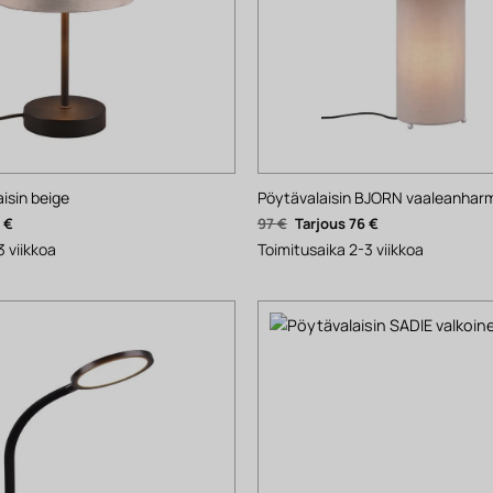
isin beige
Pöytävalaisin BJORN vaaleanhar
nen
Nykyinen
Alkuperäinen
Nykyinen
9
€
97
€
76
€
hinta
hinta
hinta
on:
oli:
on:
3 viikkoa
Toimitusaika 2-3 viikkoa
69 €.
97 €.
76 €.