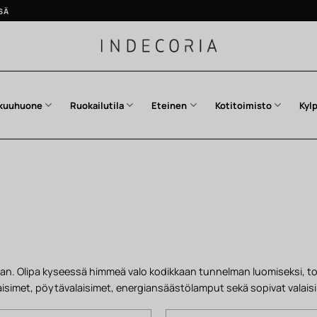
SÄ
kuuhuone
Ruokailutila
Eteinen
Kotitoimisto
Kyl
maan. Olipa kyseessä himmeä valo kodikkaan tunnelman luomiseksi, t
alaisimet, pöytävalaisimet, energiansäästölamput sekä sopivat valai