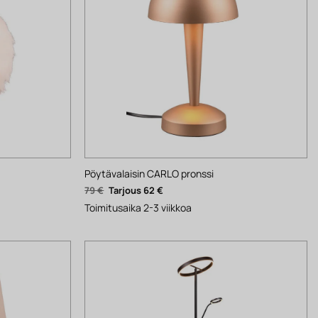
Pöytävalaisin CARLO pronssi
Alkuperäinen
Nykyinen
79
€
62
€
hinta
hinta
oli:
on:
Toimitusaika 2-3 viikkoa
79 €.
62 €.