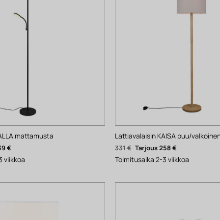
 SALLA mattamusta
Lattiavalaisin KAISA puu/valkoine
nen
Nykyinen
Alkuperäinen
Nykyinen
39
€
331
€
258
€
hinta
hinta
hinta
on:
oli:
on:
3 viikkoa
Toimitusaika 2-3 viikkoa
139 €.
331 €.
258 €.