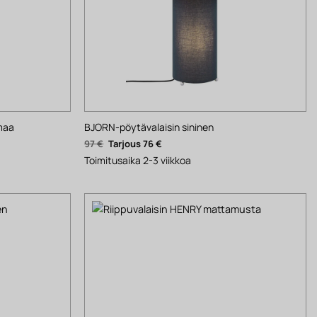
maa
BJORN-pöytävalaisin sininen
Alkuperäinen
Nykyinen
97
€
76
€
hinta
hinta
oli:
on:
Toimitusaika 2-3 viikkoa
97 €.
76 €.