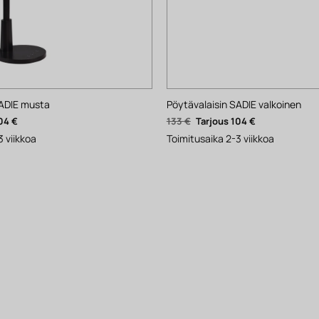
SADIE musta
Pöytävalaisin SADIE valkoinen
inen
Nykyinen
Alkuperäinen
Nykyinen
04
€
133
€
104
€
hinta
hinta
hinta
on:
oli:
on:
3 viikkoa
Toimitusaika 2-3 viikkoa
104 €.
133 €.
104 €.