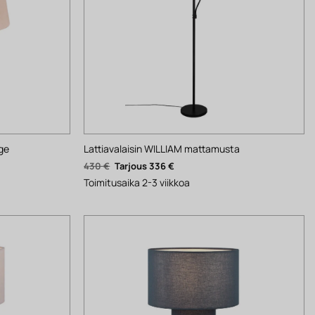
ge
Lattiavalaisin WILLIAM mattamusta
Alkuperäinen
Nykyinen
430
€
336
€
hinta
hinta
oli:
on:
Toimitusaika 2-3 viikkoa
430 €.
336 €.