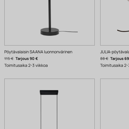
Pöytävalaisin SAANA luonnonvärinen
JULIA-pöytävala
Alkuperäinen
Nykyinen
Alkuperäi
115
€
90
€
88
€
6
hinta
hinta
hinta
oli:
on:
oli:
Toimitusaika 2-3 viikkoa
Toimitusaika 2-
115 €.
90 €.
88 €.