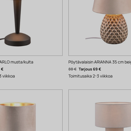
CARLO musta/kulta
Pöytävalaisin ARIANNA 35 cm bei
nen
Nykyinen
Alkuperäinen
Nykyinen
5
€
88
€
69
€
hinta
hinta
hinta
on:
oli:
on:
3 viikkoa
Toimitusaika 2-3 viikkoa
55 €.
88 €.
69 €.