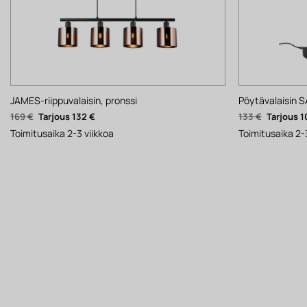
JAMES-riippuvalaisin, pronssi
Pöytävalaisin 
Alkuperäinen
Nykyinen
Alkuperä
169
€
132
€
133
€
1
hinta
hinta
hinta
oli:
on:
oli:
Toimitusaika 2-3 viikkoa
Toimitusaika 2-
169 €.
132 €.
133 €.