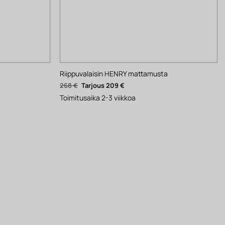
Riippuvalaisin HENRY mattamusta
Alkuperäinen
Nykyinen
268
€
209
€
hinta
hinta
oli:
on:
Toimitusaika 2-3 viikkoa
268 €.
209 €.