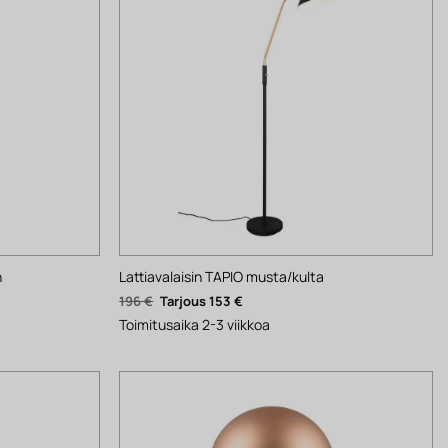
n
Lattiavalaisin TAPIO musta/kulta
Alkuperäinen
Nykyinen
196
€
153
€
hinta
hinta
oli:
on:
Toimitusaika 2-3 viikkoa
196 €.
153 €.