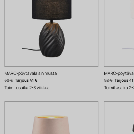
MARC-pöytävalaisin musta
MARC-pöytävala
Alkuperäinen
Nykyinen
Alkuperäi
52
€
41
€
52
€
4
hinta
hinta
hinta
oli:
on:
oli:
Toimitusaika 2-3 viikkoa
Toimitusaika 2-
52 €.
41 €.
52 €.