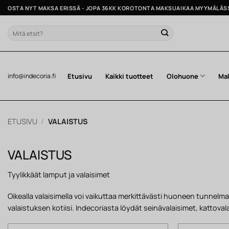
Skip
OSTA NYT MAKSA ERISSÄ - JOPA 36KK KOROTONTA MAKSUAIKAA MYYMÄLÄS
to
content
Etsi:
Etusivu
Kaikki tuotteet
Olohuone
Ma
info@indecoria.fi
ETUSIVU
/
VALAISTUS
VALAISTUS
Tyylikkäät lamput ja valaisimet
Oikealla valaisimella voi vaikuttaa merkittävästi huoneen tunnel
valaistuksen kotiisi. Indecoriasta löydät seinävalaisimet, kattov