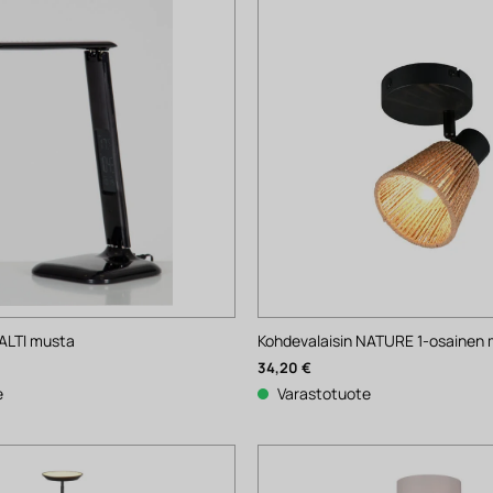
HALTI musta
Kohdevalaisin NATURE 1-osainen
34,20
€
e
Varastotuote