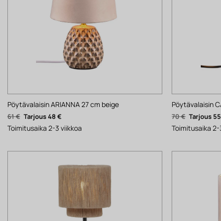
Pöytävalaisin ARIANNA 27 cm beige
Pöytävalaisin 
Alkuperäinen
Nykyinen
Alkuperäi
61
€
48
€
70
€
5
hinta
hinta
hinta
oli:
on:
oli:
Toimitusaika 2-3 viikkoa
Toimitusaika 2-
61 €.
48 €.
70 €.