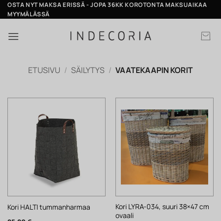
Skip
OSTA NYT MAKSA ERISSÄ - JOPA 36KK KOROTONTA MAKSUAIKAA
MYYMÄLÄSSÄ
to
content
ETUSIVU
/
SÄILYTYS
/
VAATEKAAPIN KORIT
Kori LYRA-034, suuri 38×47 cm
Kori HALTI tummanharmaa
ovaali