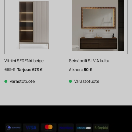
Vitriini SERENA beige
Seinäpeili SILVIA kulta
Alkuperäinen
Nykyinen
862
€
673
€
Alkaen:
80
€
hinta
hinta
oli:
on:
862 €.
673 €.
Varastotuote
Varastotuote