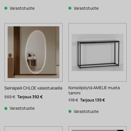
hinta
hinta
hinta
hinta
oli:
on:
oli:
on:
736 €.
574 €.
664 €.
518 €.
Varastotuote
Varastotuote
Konsolipöytä AMELIE musta
Seinäpeili CHLOE valaistuksella
tammi
Alkuperäinen
Nykyinen
502
€
392
€
Alkuperäinen
Nykyinen
178
€
139
€
hinta
hinta
hinta
hinta
oli:
on:
oli:
on:
502 €.
392 €.
Varastotuote
178 €.
139 €.
Varastotuote