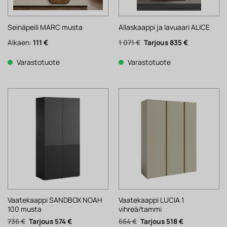
Seinäpeili MARC musta
Allaskaappi ja lavuaari ALICE
Alkuperäinen
Nykyinen
Alkaen:
111
€
1 071
€
835
€
hinta
hinta
oli:
on:
1
835 €.
Varastotuote
Varastotuote
071 €.
Vaatekaappi SANDBOX NOAH
Vaatekaappi LUCIA 1
100 musta
vihreä/tammi
Alkuperäinen
Nykyinen
Alkuperäinen
Nykyinen
736
€
574
€
664
€
518
€