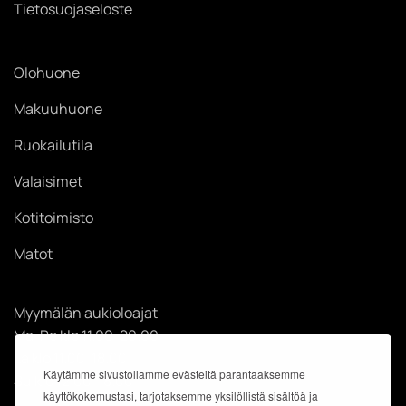
Tietosuojaseloste
Olohuone
Makuuhuone
Ruokailutila
Valaisimet
Kotitoimisto
Matot
Myymälän aukioloajat
Ma-Pe klo 11.00-20.00
La klo 11.00-18.00
Käytämme sivustollamme evästeitä parantaaksemme
Su klo 12.00-18.00
käyttökokemustasi, tarjotaksemme yksilöllistä sisältöä ja