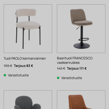
Baarituoli FRANCESCO
Tuoli PAOLO kermanvärinen
vaaleanruskea
Alkuperäinen
Nykyinen
106
€
83
€
Alkuperäinen
Nykyinen
142
€
111
€
hinta
hinta
hinta
hinta
oli:
on:
oli:
on:
106 €.
83 €.
Varastotuote
142 €.
111 €.
Varastotuote