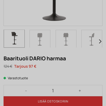
Baarituoli DARIO harmaa
Alkuperäinen
Nykyinen
124
€
97
€
hinta
hinta
oli:
on:
124 €.
97 €.
Varastotuote
Baarituoli DARIO harmaa määrä
LISÄÄ OSTOSKORIIN