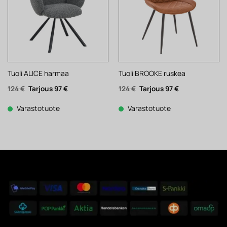
Tuoli ALICE harmaa
Tuoli BROOKE ruskea
Alkuperäinen
Nykyinen
Alkuperäinen
Nykyinen
124
€
97
€
124
€
97
€
hinta
hinta
hinta
hinta
oli:
on:
oli:
on:
124 €.
97 €.
124 €.
97 €.
Varastotuote
Varastotuote