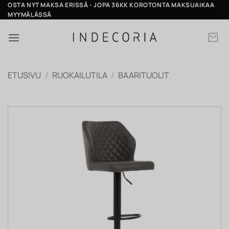
Skip
OSTA NYT MAKSA ERISSÄ - JOPA 36KK KOROTONTA MAKSUAIKAA
MYYMÄLÄSSÄ
to
content
ETUSIVU
/
RUOKAILUTILA
/
BAARITUOLIT