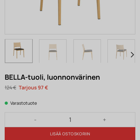
BELLA-tuoli, luonnonvärinen
Alkuperäinen
Nykyinen
124
€
97
€
hinta
hinta
oli:
on:
124 €.
97 €.
Varastotuote
BELLA-tuoli, luonnonvärinen määrä
LISÄÄ OSTOSKORIIN