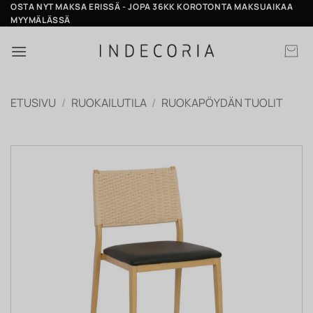
Skip
OSTA NYT MAKSA ERISSÄ - JOPA 36KK KOROTONTA MAKSUAIKAA
MYYMÄLÄSSÄ
to
content
ETUSIVU
/
RUOKAILUTILA
/
RUOKAPÖYDÄN TUOLIT