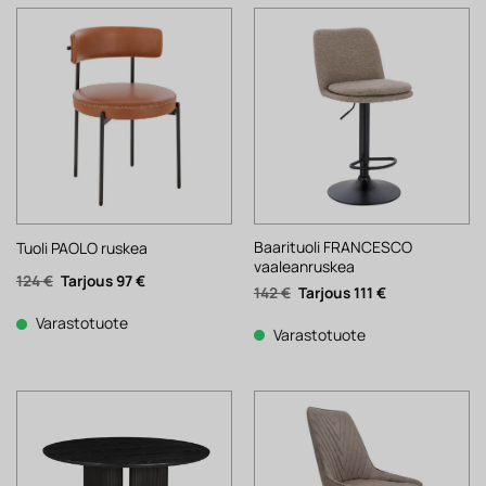
Baarituoli FRANCESCO
Tuoli PAOLO ruskea
vaaleanruskea
Alkuperäinen
Nykyinen
124
€
97
€
Alkuperäinen
Nykyinen
142
€
111
€
hinta
hinta
hinta
hinta
oli:
on:
oli:
on:
124 €.
97 €.
Varastotuote
142 €.
111 €.
Varastotuote