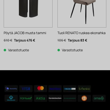
Pöytä JACOB musta tammi
Tuoli RENATO ruskea ekonahka
Alkuperäinen
Nykyinen
Alkuperäinen
Nykyinen
610
€
476
€
106
€
83
€
hinta
hinta
hinta
hinta
oli:
on:
oli:
on:
610 €.
476 €.
106 €.
83 €.
Varastotuote
Varastotuote