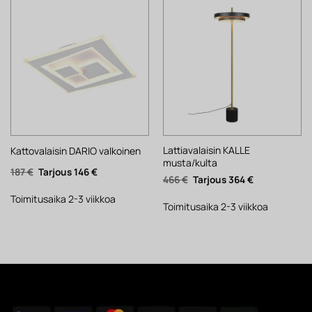
Lattiavalaisin KALLE
Kattovalaisin DARIO valkoinen
musta/kulta
Alkuperäinen
Nykyinen
187
€
146
€
Alkuperäinen
Nykyinen
466
€
364
€
hinta
hinta
hinta
hinta
oli:
on:
oli:
on:
187 €.
146 €.
Toimitusaika 2-3 viikkoa
466 €.
364 €.
Toimitusaika 2-3 viikkoa