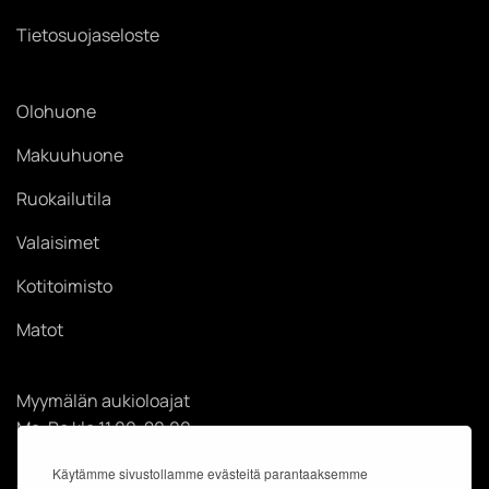
Tietosuojaseloste
Olohuone
Makuuhuone
Ruokailutila
Valaisimet
Kotitoimisto
Matot
Myymälän aukioloajat
Ma-Pe klo 11.00-20.00
La klo 11.00-18.00
Käytämme sivustollamme evästeitä parantaaksemme
Su klo 12.00-18.00