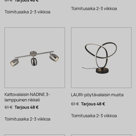
hinta
hinta
hinta
hinta
oli:
on:
oli:
on:
124 €.
97 €.
Toimitusaika 2-3 viikkoa
61 €.
48 €.
Toimitusaika 2-3 viikkoa
Kattovalaisin NADINE 3-
LAURI-pöytävalaisin musta
lamppuinen nikkeli
Alkuperäinen
Nykyinen
61
€
48
€
Alkuperäinen
Nykyinen
61
€
48
€
hinta
hinta
hinta
hinta
oli:
on:
oli:
on:
61 €.
48 €.
Toimitusaika 2-3 viikkoa
61 €.
48 €.
Toimitusaika 2-3 viikkoa