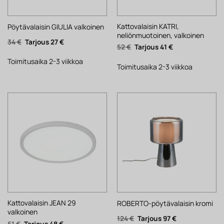
Kattovalaisin KATRI,
Pöytävalaisin GIULIA valkoinen
neliönmuotoinen, valkoinen
Alkuperäinen
Nykyinen
34
€
27
€
Alkuperäinen
Nykyinen
52
€
41
€
hinta
hinta
hinta
hinta
oli:
on:
oli:
on:
34 €.
27 €.
Toimitusaika 2-3 viikkoa
52 €.
41 €.
Toimitusaika 2-3 viikkoa
Kattovalaisin JEAN 29
ROBERTO-pöytävalaisin kromi
valkoinen
Alkuperäinen
Nykyinen
124
€
97
€
Alkuperäinen
Nykyinen
61
€
48
€