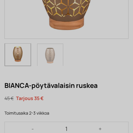
BIANCA-pöytävalaisin ruskea
Alkuperäinen
Nykyinen
45
€
35
€
hinta
hinta
oli:
on:
45 €.
35 €.
Toimitusaika 2-3 viikkoa
BIANCA-pöytävalaisin ruskea määrä