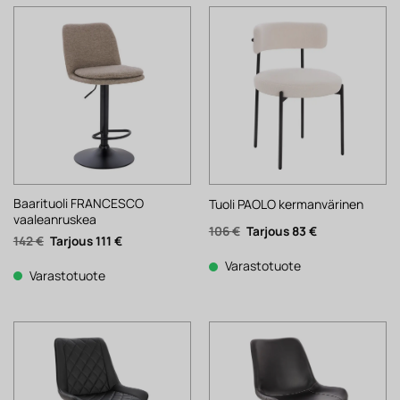
Baarituoli FRANCESCO
Tuoli PAOLO kermanvärinen
vaaleanruskea
Alkuperäinen
Nykyinen
106
€
83
€
Alkuperäinen
Nykyinen
142
€
111
€
hinta
hinta
hinta
hinta
oli:
on:
oli:
on:
106 €.
83 €.
Varastotuote
142 €.
111 €.
Varastotuote