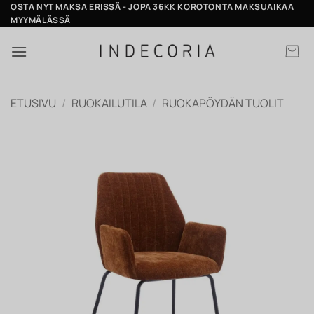
Skip
OSTA NYT MAKSA ERISSÄ - JOPA 36KK KOROTONTA MAKSUAIKAA
MYYMÄLÄSSÄ
to
content
ETUSIVU
/
RUOKAILUTILA
/
RUOKAPÖYDÄN TUOLIT