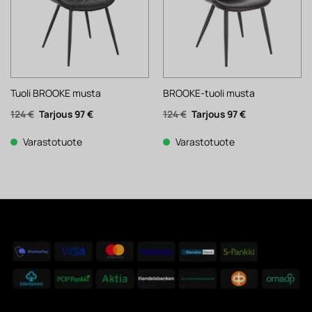
Tuoli BROOKE musta
BROOKE-tuoli musta
Alkuperäinen
Nykyinen
Alkuperäinen
Nykyinen
124
€
97
€
124
€
97
€
hinta
hinta
hinta
hinta
oli:
on:
oli:
on:
124 €.
97 €.
124 €.
97 €.
Varastotuote
Varastotuote