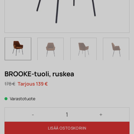
BROOKE-tuoli, ruskea
Alkuperäinen
Nykyinen
178
€
139
€
hinta
hinta
oli:
on:
178 €.
139 €.
Varastotuote
BROOKE-tuoli, ruskea määrä
LISÄÄ OSTOSKORIIN