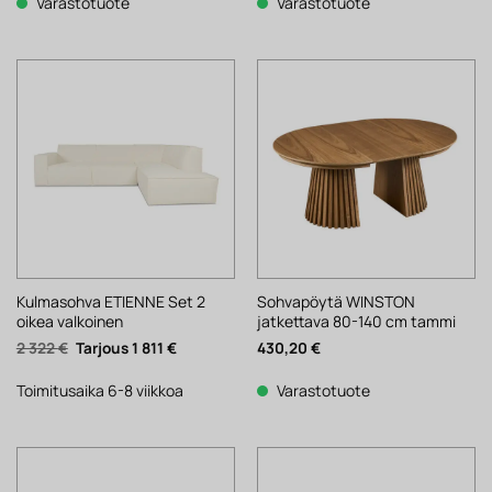
106 €.
83 €.
Varastotuote
Varastotuote
Kulmasohva ETIENNE Set 2
Sohvapöytä WINSTON
oikea valkoinen
jatkettava 80-140 cm tammi
Alkuperäinen
Nykyinen
2 322
€
1 811
€
430,20
€
hinta
hinta
oli:
on:
2
1
Toimitusaika 6-8 viikkoa
Varastotuote
322 €.
811 €.