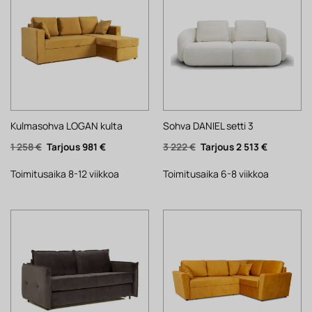
Kulmasohva LOGAN kulta
Sohva DANIEL setti 3
Alkuperäinen
Nykyinen
Alkuperäinen
Nykyinen
1 258
€
981
€
3 222
€
2 513
€
hinta
hinta
hinta
hinta
oli:
on:
oli:
on:
1
981 €.
3
2
Toimitusaika 8-12 viikkoa
Toimitusaika 6-8 viikkoa
258 €.
222 €.
513 €.