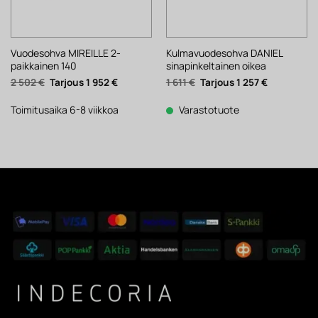
Vuodesohva MIREILLE 2-
Kulmavuodesohva DANIEL
paikkainen 140
sinapinkeltainen oikea
Alkuperäinen
Nykyinen
Alkuperäinen
Nykyinen
2 502
€
1 952
€
1 611
€
1 257
€
hinta
hinta
hinta
hinta
oli:
on:
oli:
on:
2
1
1
1
Toimitusaika 6-8 viikkoa
Varastotuote
502 €.
952 €.
611 €.
257 €.