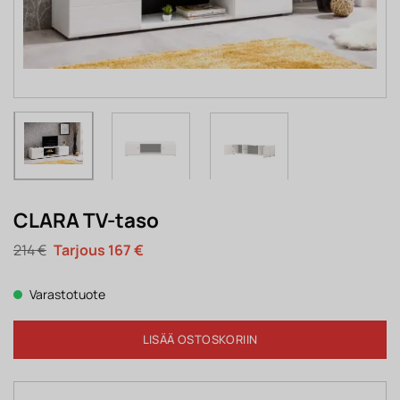
CLARA TV-taso
Alkuperäinen
Nykyinen
214
€
167
€
hinta
hinta
oli:
on:
214 €.
167 €.
Varastotuote
LISÄÄ OSTOSKORIIN