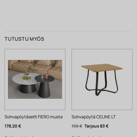
TUTUSTU MYÖS
Sohvapöytäsetti FIERO musta
Sohvapöytä CELINE LT
Alkuperäinen
Nykyinen
178,20
€
106
€
83
€
hinta
hinta
oli:
on: