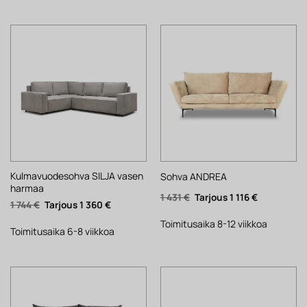
Kulmavuodesohva SILJA vasen
Sohva ANDREA
harmaa
Alkuperäinen
Nykyinen
1 431
€
1 116
€
Alkuperäinen
Nykyinen
1 744
€
1 360
€
hinta
hinta
hinta
hinta
oli:
on:
oli:
on:
1
1
Toimitusaika 8-12 viikkoa
1
1
Toimitusaika 6-8 viikkoa
431 €.
116 €.
744 €.
360 €.