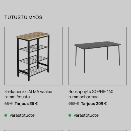
TUTUSTU MYÖS
Kenkäpenkki ALMA vaalea
Ruokapöytä SOPHIE 140
tammi/musta
tummanharmaa
Alkuperäinen
Nykyinen
Alkuperäinen
Nykyinen
45
€
35
€
268
€
209
€
hinta
hinta
hinta
hinta
oli:
on:
oli:
on:
45 €.
35 €.
268 €.
209 €.
Varastotuote
Varastotuote