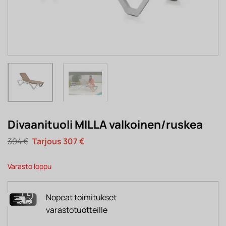
Divaanituoli MILLA valkoinen/ruskea
Alkuperäinen
Nykyinen
394
€
307
€
hinta
hinta
oli:
on:
394 €.
307 €.
Varasto loppu
Nopeat toimitukset
varastotuotteille