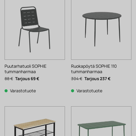
Puutarhatuoli SOPHIE
Ruokapöytä SOPHIE 110
tummanharmaa
tummanharmaa
Alkuperäinen
Nykyinen
Alkuperäinen
Nykyinen
88
€
69
€
304
€
237
€
hinta
hinta
hinta
hinta
oli:
on:
oli:
on:
88 €.
69 €.
304 €.
237 €.
Varastotuote
Varastotuote