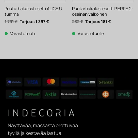
Puutarhakalustesetti ALICE U
Puutarhakalustesetti PIERRE 2-
tumma
osainen valkoinen
Alkuperäinen
Nykyinen
Alkuperäinen
Nykyinen
1 791
€
1 397
€
232
€
181
€
hinta
hinta
hinta
hinta
oli:
on:
oli:
on:
1
1
232 €.
181 €.
Varastotuote
Varastotuote
791 €.
397 €.
Näyttävää, massasta erottuvaa
tyyliä ja kestävää laatua.