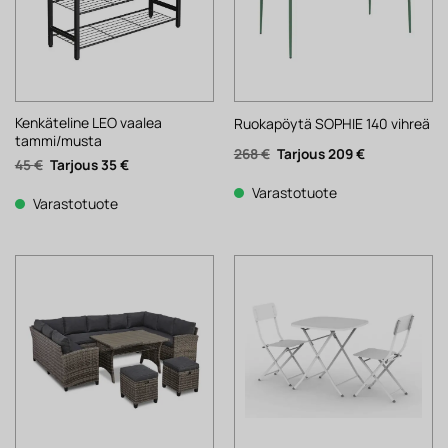
Kenkäteline LEO vaalea
Ruokapöytä SOPHIE 140 vihreä
tammi/musta
Alkuperäinen
Nykyinen
268
€
209
€
Alkuperäinen
Nykyinen
45
€
35
€
hinta
hinta
hinta
hinta
oli:
on:
oli:
on:
268 €.
209 €.
Varastotuote
45 €.
35 €.
Varastotuote