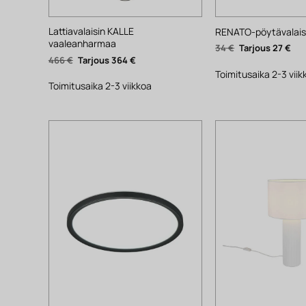
Lattiavalaisin KALLE
RENATO-pöytävalaisi
vaaleanharmaa
Alkuperäinen
Nyk
34
€
27
€
hinta
hin
Alkuperäinen
Nykyinen
466
€
364
€
oli:
on:
hinta
hinta
34 €.
27 €
Toimitusaika 2-3 viik
oli:
on:
466 €.
364 €.
Toimitusaika 2-3 viikkoa