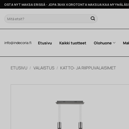
Skip
OSTA NYT MAKSA ERISSÄ - JOPA 36KK KOROTONTA MAKSUAIKAA MYYMÄLÄS
to
content
Etsi:
Etusivu
Kaikki tuotteet
Olohuone
Ma
info@indecoria.fi
ETUSIVU
/
VALAISTUS
/
KATTO- JA RIIPPUVALAISIMET