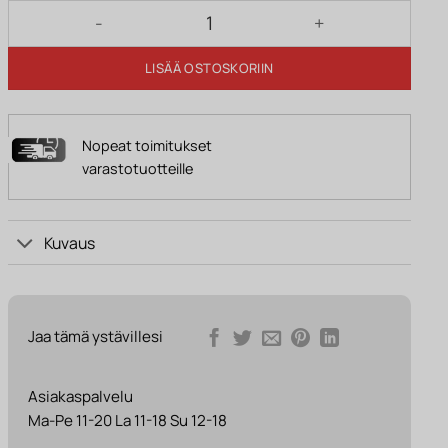
FRANCESCA 2 riippuvalaisin, matta nikkeli määrä
LISÄÄ OSTOSKORIIN
Nopeat toimitukset
varastotuotteille
Kuvaus
Jaa tämä ystävillesi
Asiakaspalvelu
Ma-Pe 11-20 La 11-18 Su 12-18