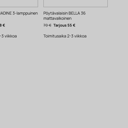
 NADINE 3-lamppuinen
Pöytävalaisin BELLA 36
mattavalkoinen
nen
Nykyinen
Alkuperäinen
Nykyinen
8
€
70
€
55
€
hinta
hinta
hinta
on:
oli:
on:
48 €.
70 €.
55 €.
-3 viikkoa
Toimitusaika 2-3 viikkoa