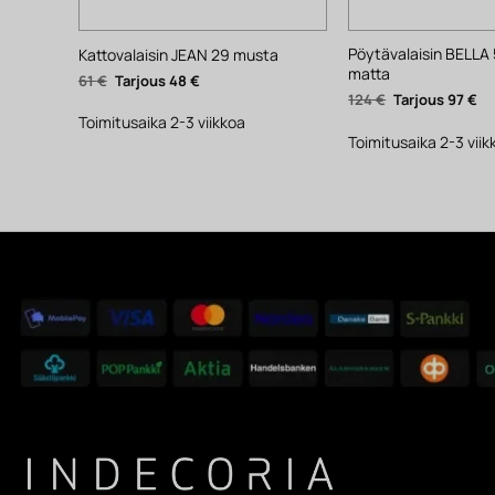
Pöytävalaisin BELLA 
Kattovalaisin JEAN 29 musta
matta
Alkuperäinen
Nykyinen
61
€
48
€
hinta
hinta
Alkuperäinen
Ny
124
€
97
€
oli:
on:
hinta
hi
61 €.
48 €.
Toimitusaika 2-3 viikkoa
oli:
on
124 €.
97 
Toimitusaika 2-3 viik