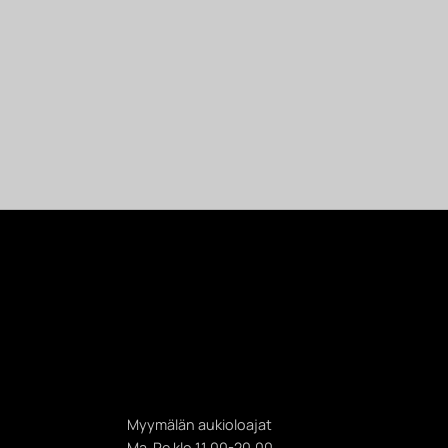
Myymälän aukioloajat
Ma-Pe klo 11.00-20.00