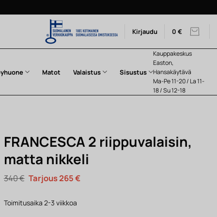
Kirjaudu
0
€
Kauppakeskus
Easton,
pyhuone
Matot
Valaistus
Sisustus
Hansakäytävä
Ma-Pe 11-20 / La 11-
18 / Su 12-18
FRANCESCA 2 riippuvalaisin,
matta nikkeli
Alkuperäinen
Nykyinen
340
€
265
€
hinta
hinta
oli:
on:
340 €.
265 €.
Toimitusaika 2-3 viikkoa