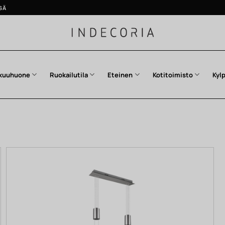
SÄ
kuuhuone
Ruokailutila
Eteinen
Kotitoimisto
Kyl