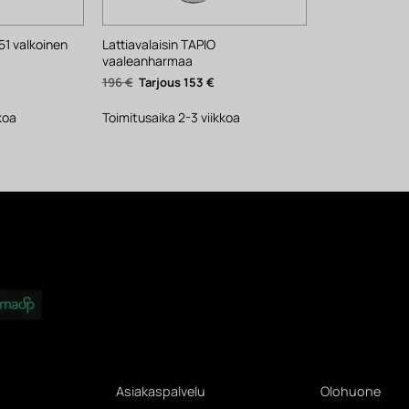
51 valkoinen
Lattiavalaisin TAPIO
vaaleanharmaa
kyinen
Alkuperäinen
Nykyinen
196
€
153
€
nta
hinta
hinta
:
oli:
on:
€.
196 €.
153 €.
koa
Toimitusaika 2-3 viikkoa
Asiakaspalvelu
Olohuone