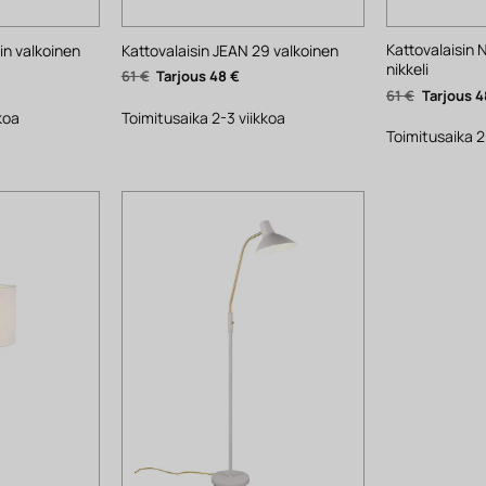
Kattovalaisin
n valkoinen
Kattovalaisin JEAN 29 valkoinen
nikkeli
yinen
Alkuperäinen
Nykyinen
61
€
48
€
ta
hinta
hinta
Alkuperäi
61
€
4
oli:
on:
hinta
.
61 €.
48 €.
koa
Toimitusaika 2-3 viikkoa
oli:
61 €.
Toimitusaika 2