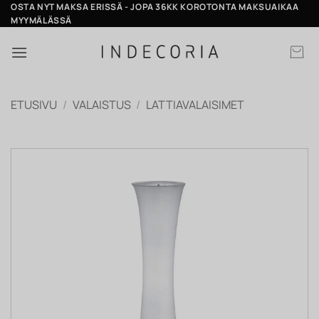
Skip
OSTA NYT MAKSA ERISSÄ - JOPA 36KK KOROTONTA MAKSUAIKAA
MYYMÄLÄSSÄ
to
content
ETUSIVU
/
VALAISTUS
/
LATTIAVALAISIMET