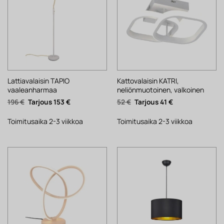
Lattiavalaisin TAPIO
Kattovalaisin KATRI,
vaaleanharmaa
neliönmuotoinen, valkoinen
Alkuperäinen
Nykyinen
Alkuperäinen
Nykyinen
196
€
153
€
52
€
41
€
hinta
hinta
hinta
hinta
oli:
on:
oli:
on:
196 €.
153 €.
52 €.
41 €.
Toimitusaika 2-3 viikkoa
Toimitusaika 2-3 viikkoa