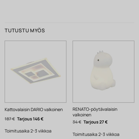
TUTUSTU MYÖS
RENATO-pöytävalaisin
Kattovalaisin DARIO valkoinen
valkoinen
Alkuperäinen
Nykyinen
187
€
146
€
Alkuperäinen
Nykyinen
34
€
27
€
hinta
hinta
hinta
hinta
oli:
on:
oli:
on:
187 €.
146 €.
Toimitusaika 2-3 viikkoa
34 €.
27 €.
Toimitusaika 2-3 viikkoa