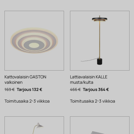
Kattovalaisin GASTON
Lattiavalaisin KALLE
valkoinen
musta/kulta
Alkuperäinen
Nykyinen
Alkuperäinen
Nykyinen
169
€
132
€
466
€
364
€
hinta
hinta
hinta
hinta
oli:
on:
oli:
on:
169 €.
132 €.
466 €.
364 €.
Toimitusaika 2-3 viikkoa
Toimitusaika 2-3 viikkoa