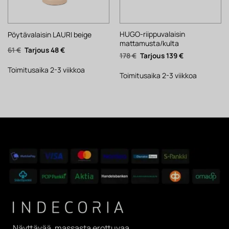
HUGO-riippuvalaisin
Pöytävalaisin LAURI beige
mattamusta/kulta
Alkuperäinen
Nykyinen
61
€
48
€
Alkuperäinen
Nykyinen
178
€
139
€
hinta
hinta
hinta
hinta
oli:
on:
oli:
on:
61 €.
48 €.
Toimitusaika 2-3 viikkoa
178 €.
139 €.
Toimitusaika 2-3 viikkoa
Näyttävää, massasta erottuvaa