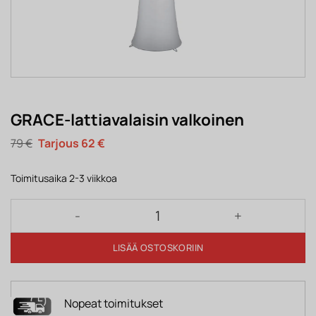
GRACE-lattiavalaisin valkoinen
Alkuperäinen
Nykyinen
79
€
62
€
hinta
hinta
oli:
on:
79 €.
62 €.
Toimitusaika 2-3 viikkoa
GRACE-lattiavalaisin valkoinen määrä
LISÄÄ OSTOSKORIIN
Nopeat toimitukset