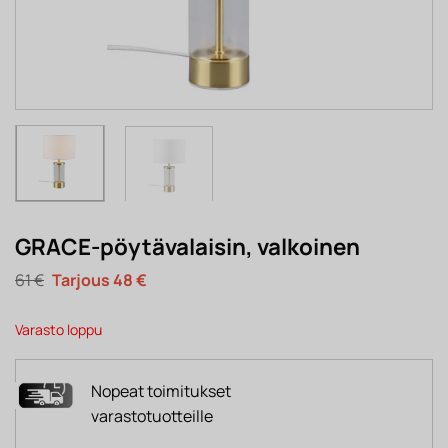
GRACE-pöytävalaisin, valkoinen
Alkuperäinen
Nykyinen
61
€
48
€
hinta
hinta
oli:
on:
61 €.
48 €.
Varasto loppu
Nopeat toimitukset
varastotuotteille