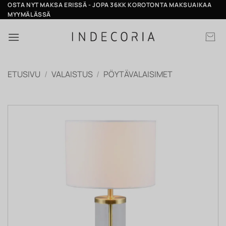
Skip
OSTA NYT MAKSA ERISSÄ - JOPA 36KK KOROTONTA MAKSUAIKAA
MYYMÄLÄSSÄ
to
content
ETUSIVU
/
VALAISTUS
/
PÖYTÄVALAISIMET