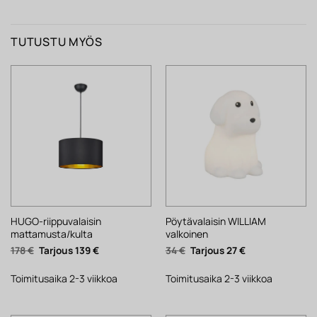
TUTUSTU MYÖS
HUGO-riippuvalaisin
Pöytävalaisin WILLIAM
mattamusta/kulta
valkoinen
Alkuperäinen
Nykyinen
Alkuperäinen
Nykyinen
178
€
139
€
34
€
27
€
hinta
hinta
hinta
hinta
oli:
on:
oli:
on:
178 €.
139 €.
34 €.
27 €.
Toimitusaika 2-3 viikkoa
Toimitusaika 2-3 viikkoa