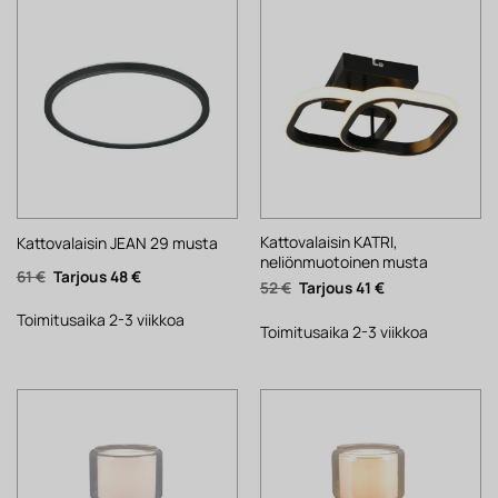
Kattovalaisin KATRI,
Kattovalaisin JEAN 29 musta
neliönmuotoinen musta
Alkuperäinen
Nykyinen
61
€
48
€
Alkuperäinen
Nykyinen
52
€
41
€
hinta
hinta
hinta
hinta
oli:
on:
oli:
on:
61 €.
48 €.
Toimitusaika 2-3 viikkoa
52 €.
41 €.
Toimitusaika 2-3 viikkoa