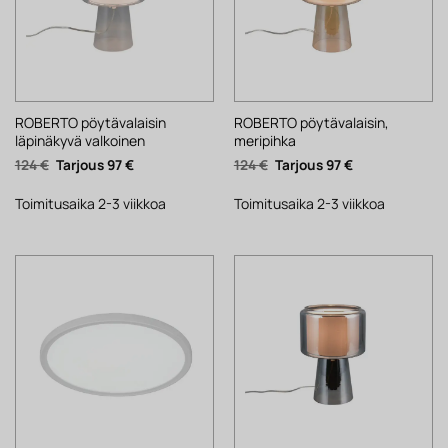
ROBERTO pöytävalaisin
ROBERTO pöytävalaisin,
läpinäkyvä valkoinen
meripihka
Alkuperäinen
Nykyinen
Alkuperäinen
Nykyinen
124
€
97
€
124
€
97
€
hinta
hinta
hinta
hinta
oli:
on:
oli:
on:
124 €.
97 €.
124 €.
97 €.
Toimitusaika 2-3 viikkoa
Toimitusaika 2-3 viikkoa