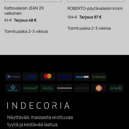
Kattovalaisin JEAN 29
ROBERTO-pöytävalaisin kromi
valkoinen
Alkuperäinen
Nykyinen
124
€
97
€
Alkuperäinen
Nykyinen
61
€
48
€
hinta
hinta
hinta
hinta
oli:
on:
oli:
on:
124 €.
97 €.
Toimitusaika 2-3 viikkoa
61 €.
48 €.
Toimitusaika 2-3 viikkoa
Näyttävää, massasta erottuvaa
tyyliä ja kestävää laatua.