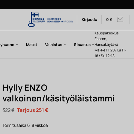
Kirjaudu
0
€
Kauppakeskus
Easton,
pyhuone
Matot
Valaistus
Sisustus
Hansakäytävä
Ma-Pe 11-20 / La 11-
18 / Su 12-18
Hylly ENZO
valkoinen/käsityöläistammi
Alkuperäinen
Nykyinen
322
€
251
€
hinta
hinta
oli:
on:
322 €.
251 €.
Toimitusaika 6-8 viikkoa