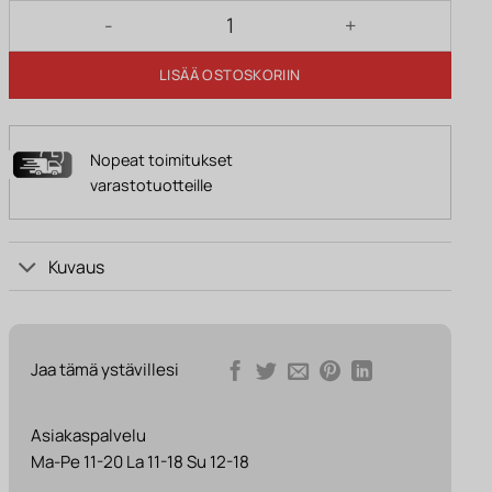
Hylly ENZO valkoinen/käsityöläistammi määrä
LISÄÄ OSTOSKORIIN
Nopeat toimitukset
varastotuotteille
Kuvaus
Jaa tämä ystävillesi
Asiakaspalvelu
Ma-Pe 11-20 La 11-18 Su 12-18