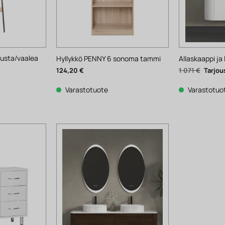
usta/vaalea
Hyllykkö PENNY 6 sonoma tammi
Allaskaappi ja
Alkupe
124,20
€
1 071
€
hinta
yinen
oli:
ta
1
Varastotuote
Varastotuo
071 €.
€.