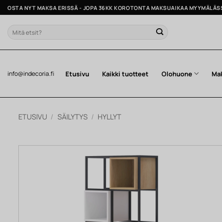
Skip
OSTA NYT MAKSA ERISSÄ - JOPA 36KK KOROTONTA MAKSUAIKAA MYYMÄLÄS
to
content
Etsi:
Etusivu
Kaikki tuotteet
Olohuone
Ma
info@indecoria.fi
ETUSIVU
/
SÄILYTYS
/
HYLLYT