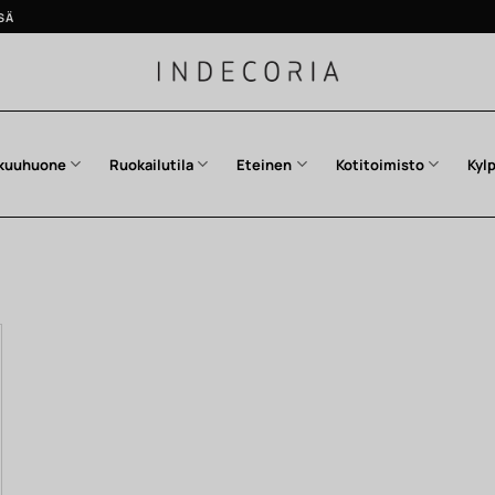
SÄ
kuuhuone
Ruokailutila
Eteinen
Kotitoimisto
Kyl