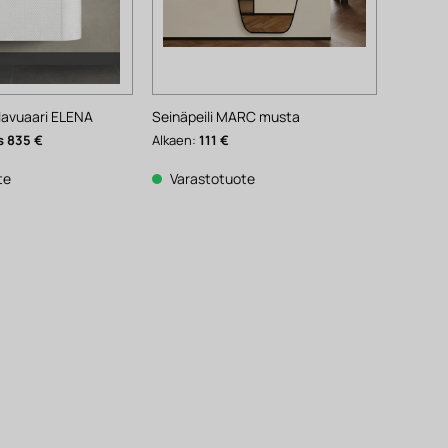
 lavuaari ELENA
Seinäpeili MARC musta
räinen
Nykyinen
835
€
Alkaen:
111
€
hinta
on:
835 €.
te
Varastotuote