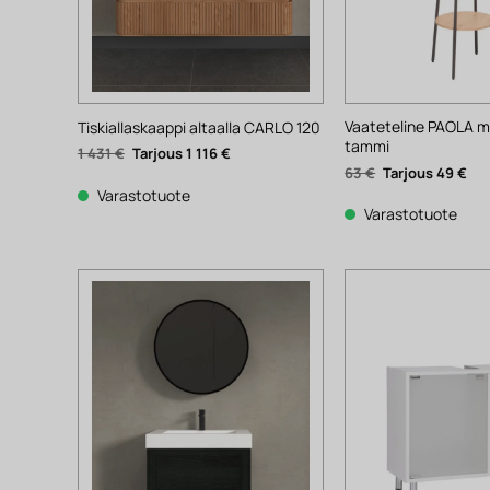
Vaateteline PAOLA m
Tiskiallaskaappi altaalla CARLO 120
tammi
Alkuperäinen
Nykyinen
1 431
€
1 116
€
hinta
hinta
Alkuperäinen
Nyk
63
€
49
€
oli:
on:
hinta
hin
1
1
Varastotuote
oli:
on:
431 €.
116 €.
63 €.
49 
Varastotuote