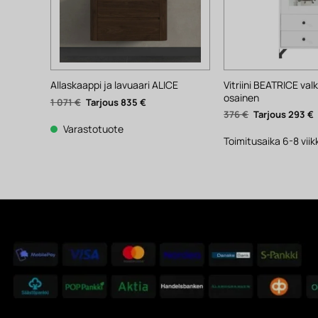
Vitriini BEATRICE valk
Allaskaappi ja lavuaari ALICE
osainen
Alkuperäinen
Nykyinen
1 071
€
835
€
hinta
hinta
Alkuperäinen
376
€
293
€
oli:
on:
hinta
h
1
835 €.
Varastotuote
oli:
o
071 €.
376 €.
2
Toimitusaika 6-8 vii