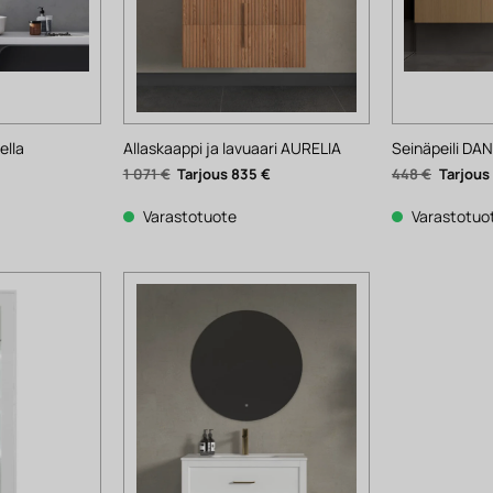
ella
Allaskaappi ja lavuaari AURELIA
Seinäpeili DAN
Alkuperäinen
Nykyinen
Alkuper
1 071
€
835
€
448
€
hinta
hinta
hinta
oli:
on:
oli:
1
835 €.
448 €.
Varastotuote
Varastotuo
071 €.