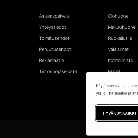
Asiakaspalvelu
Olohuone
Yhteystiedot
Makuuhuone
Toimitusehdot
Ruokailutila
Peruutusehdot
Valaisimet
Reklamaatio
Kotitoimisto
Tietosuojaseloste
Matot
Käytämme sivustollamme
yksilöllistä sisältöä ja 
HYVÄKSY KAIKKI