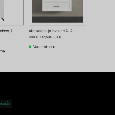
oinen, 1-
Allaskaappi ja lavuaari AILA
Alkuperäinen
Nykyinen
880
€
687
€
hinta
hinta
Nykyinen
oli:
on:
inta
880 €.
687 €.
Varastotuote
n:
93 €.
kkoa