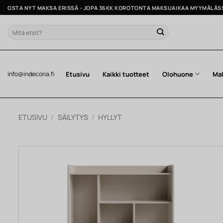
Skip
OSTA NYT MAKSA ERISSÄ - JOPA 36KK KOROTONTA MAKSUAIKAA MYYMÄLÄS
to
content
Etsi:
Etusivu
Kaikki tuotteet
Olohuone
Ma
info@indecoria.fi
ETUSIVU
/
SÄILYTYS
/
HYLLYT