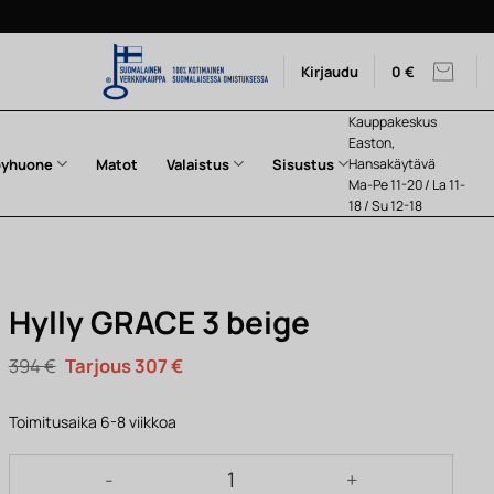
Kirjaudu
0
€
Kauppakeskus
Easton,
pyhuone
Matot
Valaistus
Sisustus
Hansakäytävä
Ma-Pe 11-20 / La 11-
18 / Su 12-18
Hylly GRACE 3 beige
Alkuperäinen
Nykyinen
394
€
307
€
hinta
hinta
oli:
on:
394 €.
307 €.
Toimitusaika 6-8 viikkoa
Hylly GRACE 3 beige määrä