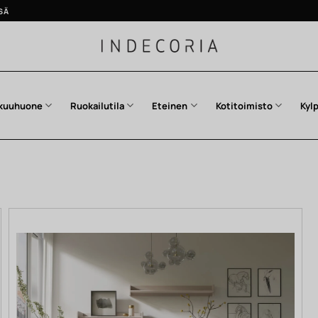
SÄ
kuuhuone
Ruokailutila
Eteinen
Kotitoimisto
Kyl