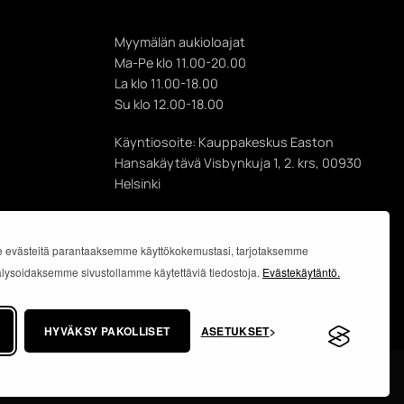
Myymälän aukioloajat
Ma-Pe klo 11.00-20.00
La klo 11.00-18.00
Su klo 12.00-18.00
Käyntiosoite: Kauppakeskus Easton
Hansakäytävä Visbynkuja 1, 2. krs, 00930
Helsinki
Postiosoite: Gotlanninkatu 11 B,
PL 8, 00930 Helsinki Kauppakeskus Easton
 evästeitä parantaaksemme käyttökokemustasi, tarjotaksemme
analysoidaksemme sivustollamme käytettäviä tiedostoja.
Evästekäytäntö.
HYVÄKSY PAKOLLISET
ASETUKSET