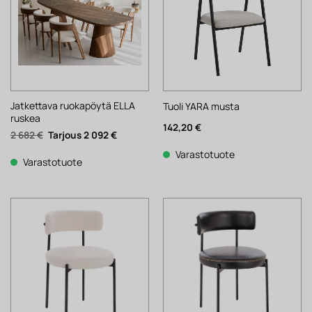
Jatkettava ruokapöytä ELLA
Tuoli YARA musta
ruskea
142,20
€
Alkuperäinen
Nykyinen
2 682
€
2 092
€
hinta
hinta
oli:
on:
Varastotuote
2
2
Varastotuote
682 €.
092 €.