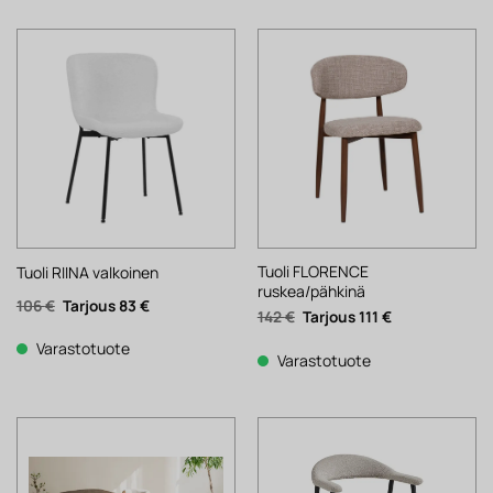
Tuoli FLORENCE
Tuoli RIINA valkoinen
ruskea/pähkinä
Alkuperäinen
Nykyinen
106
€
83
€
Alkuperäinen
Nykyinen
142
€
111
€
hinta
hinta
hinta
hinta
oli:
on:
oli:
on:
106 €.
83 €.
Varastotuote
142 €.
111 €.
Varastotuote