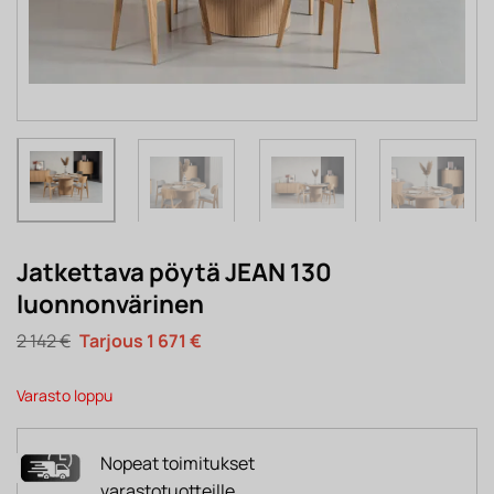
Jatkettava pöytä JEAN 130
luonnonvärinen
Alkuperäinen
Nykyinen
2 142
€
1 671
€
hinta
hinta
oli:
on:
2
1
Varasto loppu
142 €.
671 €.
Nopeat toimitukset
varastotuotteille