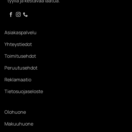
tyyliä ja kestävää laatua.
Asiakaspalvelu
Yhteystiedot
Toimitusehdot
Peruutusehdot
Reklamaatio
Tietosuojaseloste
Olohuone
Makuuhuone