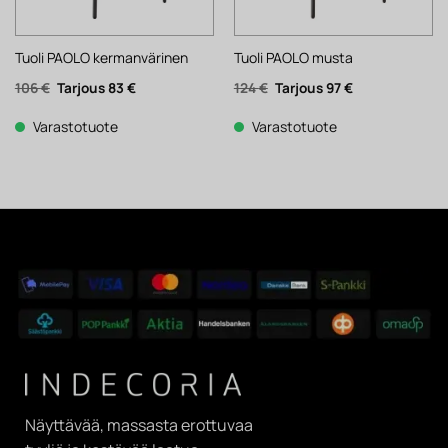
Tuoli PAOLO kermanvärinen
Tuoli PAOLO musta
Alkuperäinen
Nykyinen
Alkuperäinen
Nykyinen
106
€
83
€
124
€
97
€
hinta
hinta
hinta
hinta
oli:
on:
oli:
on:
106 €.
83 €.
124 €.
97 €.
Varastotuote
Varastotuote
Näyttävää, massasta erottuvaa