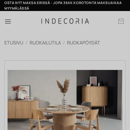
Skip
OSTA NYT MAKSA ERISSÄ - JOPA 36KK KOROTONTA MAKSUAIKAA
MYYMÄLÄSSÄ
to
content
ETUSIVU
/
RUOKAILUTILA
/
RUOKAPÖYDÄT