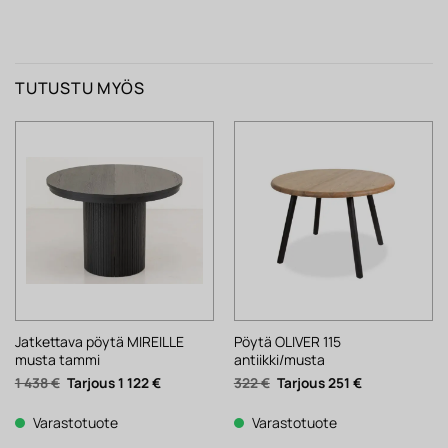
TUTUSTU MYÖS
Jatkettava pöytä MIREILLE
Pöytä OLIVER 115
musta tammi
antiikki/musta
Alkuperäinen
Nykyinen
Alkuperäinen
Nykyinen
1 438
€
1 122
€
322
€
251
€
hinta
hinta
hinta
hinta
oli:
on:
oli:
on:
1
1
322 €.
251 €.
Varastotuote
Varastotuote
438 €.
122 €.