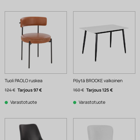
Tuoli PAOLO ruskea
Pöytä BROOKE valkoinen
Alkuperäinen
Nykyinen
Alkuperäinen
Nykyinen
124
€
97
€
160
€
125
€
hinta
hinta
hinta
hinta
oli:
on:
oli:
on:
124 €.
97 €.
160 €.
125 €.
Varastotuote
Varastotuote