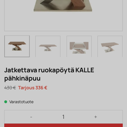
Jatkettava ruokapöytä KALLE
pähkinäpuu
Alkuperäinen
Nykyinen
430
€
336
€
hinta
hinta
oli:
on:
430 €.
336 €.
Varastotuote
Jatkettava ruokapöytä KALLE pähkinäpuu määrä