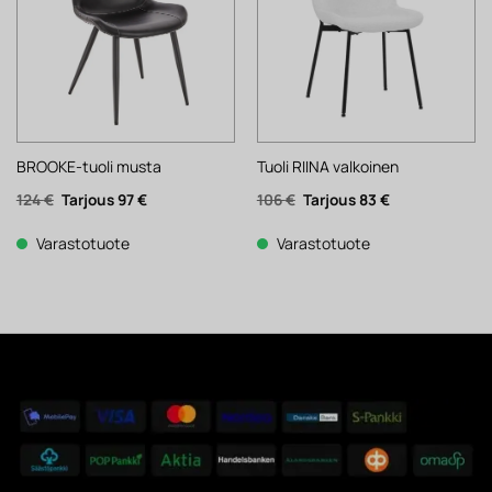
BROOKE-tuoli musta
Tuoli RIINA valkoinen
Alkuperäinen
Nykyinen
Alkuperäinen
Nykyinen
124
€
97
€
106
€
83
€
hinta
hinta
hinta
hinta
oli:
on:
oli:
on:
124 €.
97 €.
106 €.
83 €.
Varastotuote
Varastotuote