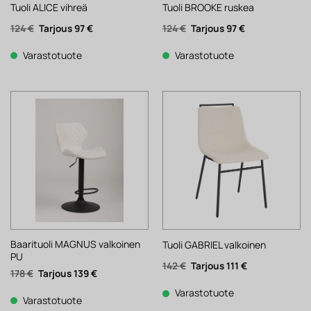
Tuoli ALICE vihreä
Tuoli BROOKE ruskea
Alkuperäinen
Nykyinen
Alkuperäinen
Nykyinen
124
€
97
€
124
€
97
€
hinta
hinta
hinta
hinta
oli:
on:
oli:
on:
124 €.
97 €.
124 €.
97 €.
Varastotuote
Varastotuote
Baarituoli MAGNUS valkoinen
Tuoli GABRIEL valkoinen
PU
Alkuperäinen
Nykyinen
142
€
111
€
Alkuperäinen
Nykyinen
178
€
139
€
hinta
hinta
hinta
hinta
oli:
on:
oli:
on:
142 €.
111 €.
Varastotuote
178 €.
139 €.
Varastotuote