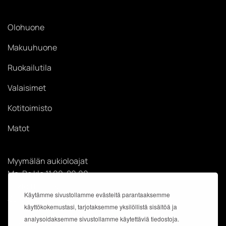
Olohuone
Makuuhuone
Ruokailutila
Valaisimet
Kotitoimisto
Matot
Myymälän aukioloajat
Ma-Pe klo 11.00-20.00
La klo 11.00-18.00
Käytämme sivustollamme evästeitä parantaaksemme
Su klo 12.00-18.00
käyttökokemustasi, tarjotaksemme yksilöllistä sisältöä ja
analysoidaksemme sivustollamme käytettäviä tiedostoja.
Käyntiosoite: Kauppakeskus Easton