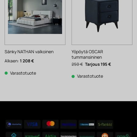
Yöpöytä OSCAR
Sänky NATHAN valkoinen
tummansininen
Alkaen:
1 208
€
Alkuperäinen
Nykyinen
250
€
195
€
hinta
hinta
oli:
on:
Varastotuote
250 €.
195 €.
Varastotuote