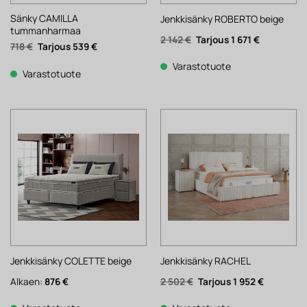
Sänky CAMILLA
Jenkkisänky ROBERTO beige
tummanharmaa
Alkuperäinen
Nykyinen
2 142
€
1 671
€
Alkuperäinen
Nykyinen
718
€
539
€
hinta
hinta
hinta
hinta
oli:
on:
oli:
on:
2
1
Varastotuote
718 €.
539 €.
Varastotuote
142 €.
671 €.
Jenkkisänky COLETTE beige
Jenkkisänky RACHEL
Alkuperäinen
Nykyinen
Alkaen:
876
€
2 502
€
1 952
€
hinta
hinta
oli:
on: