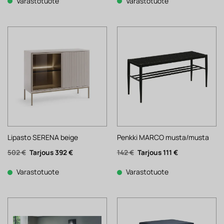
2
1
Varastotuote
Varastotuote
502 €.
952 €.
Lipasto SERENA beige
Penkki MARCO musta/musta
Alkuperäinen
Nykyinen
Alkuperäinen
Nykyinen
502
€
392
€
142
€
111
€
hinta
hinta
hinta
hinta
oli:
on:
oli:
on:
502 €.
392 €.
142 €.
111 €.
Varastotuote
Varastotuote