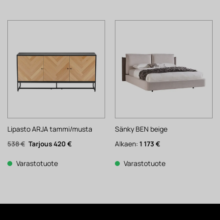
Lipasto ARJA tammi/musta
Sänky BEN beige
Alkuperäinen
Nykyinen
538
€
420
€
Alkaen:
1 173
€
hinta
hinta
oli:
on:
538 €.
420 €.
Varastotuote
Varastotuote