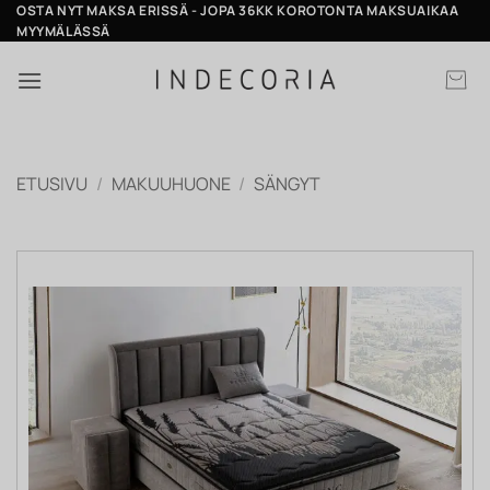
Skip
OSTA NYT MAKSA ERISSÄ - JOPA 36KK KOROTONTA MAKSUAIKAA
MYYMÄLÄSSÄ
to
content
ETUSIVU
/
MAKUUHUONE
/
SÄNGYT