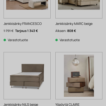
Jenkkisänky FRANCESCO
Jenkkisänky MARC beige
Alkuperäinen
Nykyinen
1 791
€
1 343
€
Alkaen:
808
€
hinta
hinta
oli:
on:
1
1
Varastotuote
Varastotuote
791 €.
343 €.
Jenkkisänky NILS beige
Yöpöytä CLAIRE