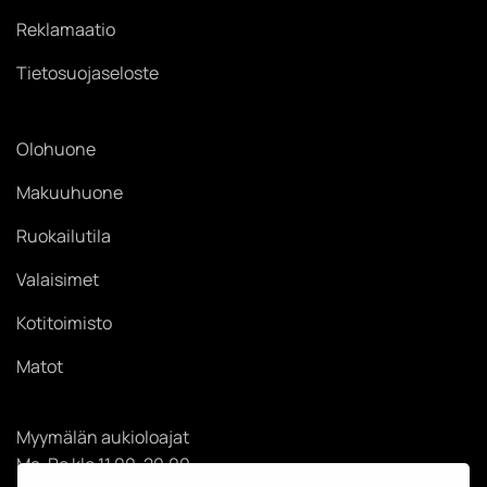
Reklamaatio
Tietosuojaseloste
Olohuone
Makuuhuone
Ruokailutila
Valaisimet
Kotitoimisto
Matot
Myymälän aukioloajat
Ma-Pe klo 11.00-20.00