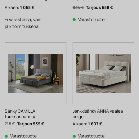
Alkuperäinen
Nykyinen
Alkaen:
1 065
€
844
€
658
€
hinta
hinta
oli:
on:
844 €.
658 €.
Ei varastossa, vain
Varastotuote
jälkitoimituksena
Sänky CAMILLA
Jenkkisänky ANNA vaalea
tummanharmaa
beige
Alkuperäinen
Nykyinen
718
€
539
€
Alkaen:
1 607
€
hinta
hinta
oli:
on:
718 €.
539 €.
Varastotuote
Varastotuote