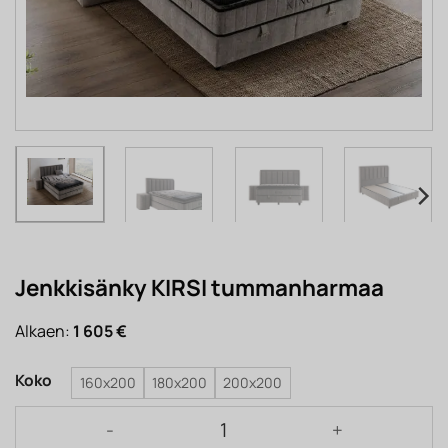
Jenkkisänky KIRSI tummanharmaa
Alkaen:
1 605
€
Koko
160x200
180x200
200x200
Jenkkisänky KIRSI tummanharmaa määrä