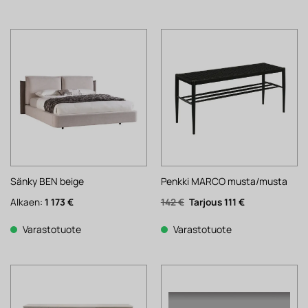
Sänky BEN beige
Penkki MARCO musta/musta
Alkuperäinen
Nykyinen
Alkaen:
1 173
€
142
€
111
€
hinta
hinta
oli:
on:
142 €.
111 €.
Varastotuote
Varastotuote