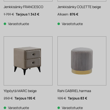
Jenkkisänky FRANCESCO
Jenkkisänky COLETTE beige
Alkuperäinen
Nykyinen
1 791
€
1 343
€
Alkaen:
876
€
hinta
hinta
oli:
on:
1
1
Varastotuote
Varastotuote
791 €.
343 €.
Yöpöytä MARC beige
Rahi GABRIEL harmaa
Alkuperäinen
Nykyinen
Alkuperäinen
Nykyinen
250
€
195
€
106
€
83
€
hinta
hinta
hinta
hinta
oli:
on:
oli:
on:
250 €.
195 €.
106 €.
83 €.
Varastotuote
Varastotuote