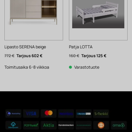
Lipasto SERENA beige
Patja LOTTA
Alkuperäinen
Nykyinen
Alkuperäinen
Nykyinen
772
€
602
€
160
€
125
€
hinta
hinta
hinta
hinta
oli:
on:
oli:
on:
772 €.
602 €.
160 €.
125 €.
Toimitusaika 6-8 viikkoa
Varastotuote