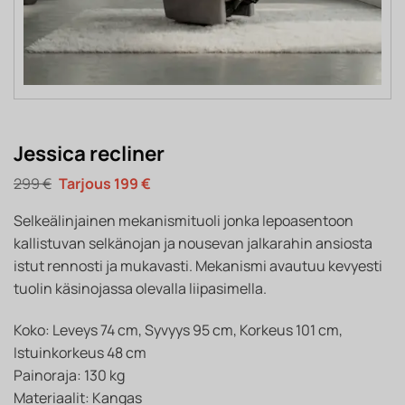
Jessica recliner
Alkuperäinen
Nykyinen
299
€
199
€
hinta
hinta
oli:
on:
Selkeälinjainen mekanismituoli jonka lepoasentoon
299 €.
199 €.
kallistuvan selkänojan ja nousevan jalkarahin ansiosta
istut rennosti ja mukavasti. Mekanismi avautuu kevyesti
tuolin käsinojassa olevalla liipasimella.
Koko: Leveys 74 cm, Syvyys 95 cm, Korkeus 101 cm,
Istuinkorkeus 48 cm
Painoraja: 130 kg
Materiaalit: Kangas