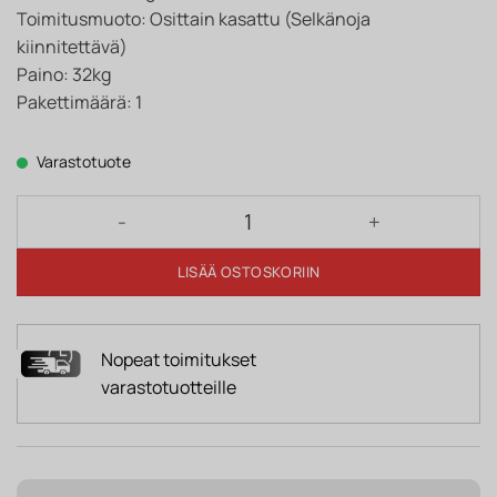
Toimitusmuoto: Osittain kasattu (Selkänoja
kiinnitettävä)
Paino: 32kg
Pakettimäärä: 1
Varastotuote
Jessica recliner määrä
LISÄÄ OSTOSKORIIN
Nopeat toimitukset
varastotuotteille