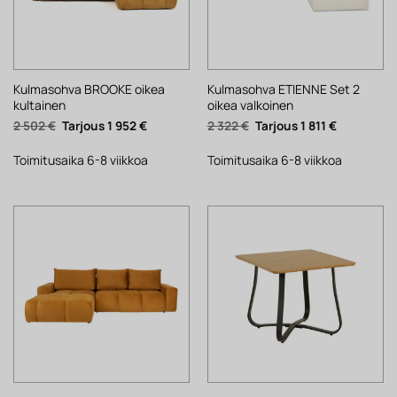
Kulmasohva BROOKE oikea
Kulmasohva ETIENNE Set 2
kultainen
oikea valkoinen
Alkuperäinen
Nykyinen
Alkuperäinen
Nykyinen
2 502
€
1 952
€
2 322
€
1 811
€
hinta
hinta
hinta
hinta
oli:
on:
oli:
on:
2
1
2
1
Toimitusaika 6-8 viikkoa
Toimitusaika 6-8 viikkoa
502 €.
952 €.
322 €.
811 €.