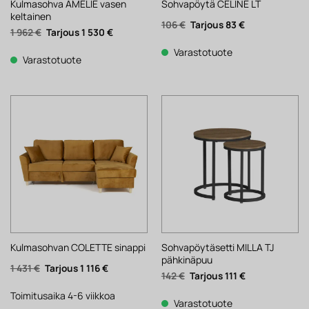
Kulmasohva AMELIE vasen
Sohvapöytä CELINE LT
keltainen
Alkuperäinen
Nykyinen
106
€
83
€
Alkuperäinen
Nykyinen
1 962
€
1 530
€
hinta
hinta
hinta
hinta
oli:
on:
oli:
on:
106 €.
83 €.
Varastotuote
1
1
Varastotuote
962 €.
530 €.
Sohvapöytäsetti MILLA TJ
Kulmasohvan COLETTE sinappi
pähkinäpuu
Alkuperäinen
Nykyinen
1 431
€
1 116
€
Alkuperäinen
Nykyinen
142
€
111
€
hinta
hinta
hinta
hinta
oli:
on:
oli:
on:
1
1
Toimitusaika 4-6 viikkoa
142 €.
111 €.
Varastotuote
431 €.
116 €.