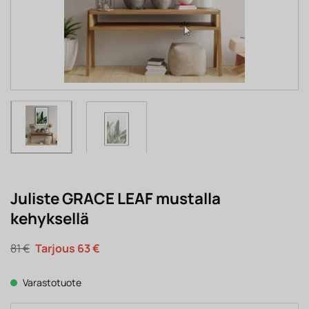
Juliste GRACE LEAF mustalla
kehyksellä
Alkuperäinen
Nykyinen
81
€
63
€
hinta
hinta
oli:
on:
81 €.
63 €.
Varastotuote