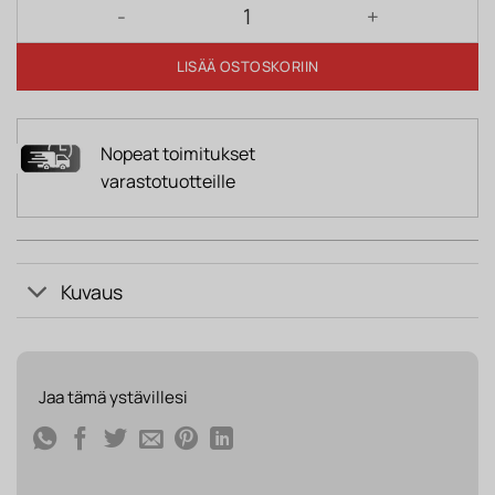
Juliste GRACE LEAF mustalla kehyksellä määrä
LISÄÄ OSTOSKORIIN
Nopeat toimitukset
varastotuotteille
Kuvaus
Jaa tämä ystävillesi