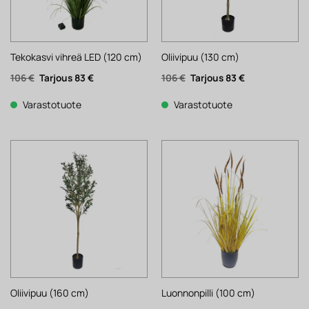
Tekokasvi vihreä LED (120 cm)
Oliivipuu (130 cm)
Alkuperäinen
Nykyinen
Alkuperäinen
Nykyinen
106
€
83
€
106
€
83
€
hinta
hinta
hinta
hinta
oli:
on:
oli:
on:
106 €.
83 €.
106 €.
83 €.
Varastotuote
Varastotuote
Oliivipuu (160 cm)
Luonnonpilli (100 cm)