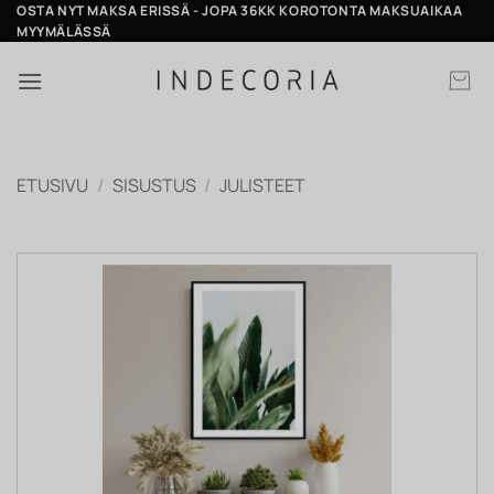
Skip
OSTA NYT MAKSA ERISSÄ - JOPA 36KK KOROTONTA MAKSUAIKAA
MYYMÄLÄSSÄ
to
content
ETUSIVU
/
SISUSTUS
/
JULISTEET