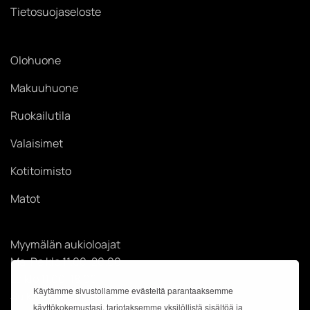
Tietosuojaseloste
Olohuone
Makuuhuone
Ruokailutila
Valaisimet
Kotitoimisto
Matot
Myymälän aukioloajat
Ma-Pe klo 11.00-20.00
La klo 11.00-18.00
Käytämme sivustollamme evästeitä parantaaksemme
Su klo 12.00-18.00
käyttökokemustasi, tarjotaksemme yksilöllistä sisältöä ja