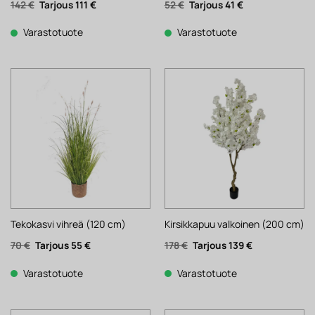
Alkuperäinen
Nykyinen
Alkuperäinen
Nykyinen
142
€
111
€
52
€
41
€
hinta
hinta
hinta
hinta
oli:
on:
oli:
on:
142 €.
111 €.
52 €.
41 €.
Varastotuote
Varastotuote
Tekokasvi vihreä (120 cm)
Kirsikkapuu valkoinen (200 cm)
Alkuperäinen
Nykyinen
Alkuperäinen
Nykyinen
70
€
55
€
178
€
139
€
hinta
hinta
hinta
hinta
oli:
on:
oli:
on:
70 €.
55 €.
178 €.
139 €.
Varastotuote
Varastotuote