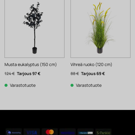
Musta eukalyptus (150 cm)
Vihreä ruoko (120 cm)
Alkuperäinen
Nykyinen
Alkuperäinen
Nykyinen
124
€
97
€
88
€
69
€
hinta
hinta
hinta
hinta
oli:
on:
oli:
on:
124 €.
97 €.
88 €.
69 €.
Varastotuote
Varastotuote