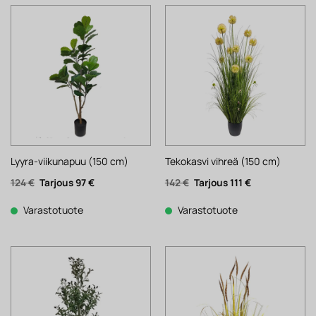
Lyyra-viikunapuu (150 cm)
Tekokasvi vihreä (150 cm)
Alkuperäinen
Nykyinen
Alkuperäinen
Nykyinen
124
€
97
€
142
€
111
€
hinta
hinta
hinta
hinta
oli:
on:
oli:
on:
124 €.
97 €.
142 €.
111 €.
Varastotuote
Varastotuote