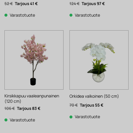
Alkuperäinen
Nykyinen
Alkuperäinen
Nykyinen
52
€
41
€
124
€
97
€
hinta
hinta
hinta
hinta
oli:
on:
oli:
on:
52 €.
41 €.
124 €.
97 €.
Varastotuote
Varastotuote
Kirsikkapuu vaaleanpunainen
Orkidea valkoinen (50 cm)
(120 cm)
Alkuperäinen
Nykyinen
70
€
55
€
Alkuperäinen
Nykyinen
106
€
83
€
hinta
hinta
hinta
hinta
oli:
on:
oli:
on:
70 €.
55 €.
Varastotuote
106 €.
83 €.
Varastotuote