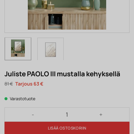
Juliste PAOLO III mustalla kehyksellä
Alkuperäinen
Nykyinen
81
€
63
€
hinta
hinta
oli:
on:
81 €.
63 €.
Varastotuote
Juliste PAOLO III mustalla kehyksellä määrä
LISÄÄ OSTOSKORIIN