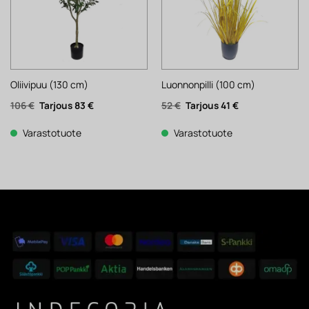
Oliivipuu (130 cm)
Luonnonpilli (100 cm)
Alkuperäinen
Nykyinen
Alkuperäinen
Nykyinen
106
€
83
€
52
€
41
€
hinta
hinta
hinta
hinta
oli:
on:
oli:
on:
106 €.
83 €.
52 €.
41 €.
Varastotuote
Varastotuote