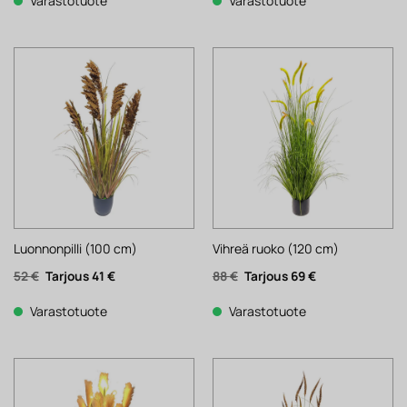
Varastotuote
Varastotuote
Luonnonpilli (100 cm)
Vihreä ruoko (120 cm)
Alkuperäinen
Nykyinen
Alkuperäinen
Nykyinen
52
€
41
€
88
€
69
€
hinta
hinta
hinta
hinta
oli:
on:
oli:
on:
52 €.
41 €.
88 €.
69 €.
Varastotuote
Varastotuote