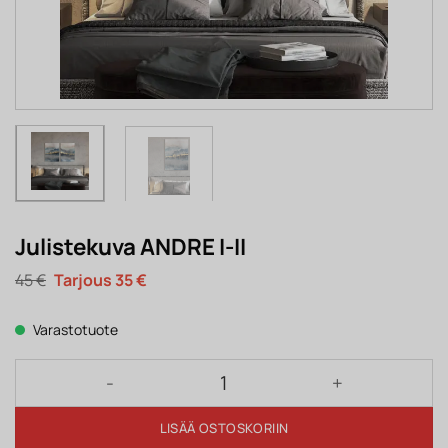
Julistekuva ANDRE I-II
Alkuperäinen
Nykyinen
45
€
35
€
hinta
hinta
oli:
on:
45 €.
35 €.
Varastotuote
Julistekuva ANDRE I-II määrä
LISÄÄ OSTOSKORIIN