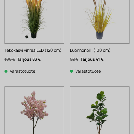
Tekokasvi vihreä LED (120 cm)
Luonnonpilli (100 cm)
Alkuperäinen
Nykyinen
Alkuperäinen
Nykyinen
106
€
83
€
52
€
41
€
hinta
hinta
hinta
hinta
oli:
on:
oli:
on:
106 €.
83 €.
52 €.
41 €.
Varastotuote
Varastotuote