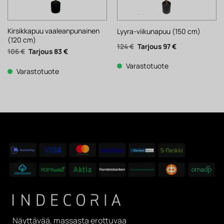
Kirsikkapuu vaaleanpunainen
Lyyra-viikunapuu (150 cm)
(120 cm)
Alkuperäinen
Nykyinen
124
€
97
€
Alkuperäinen
Nykyinen
106
€
83
€
hinta
hinta
hinta
hinta
oli:
on:
oli:
on:
124 €.
97 €.
Varastotuote
106 €.
83 €.
Varastotuote
Näyttävää, massasta erottuvaa