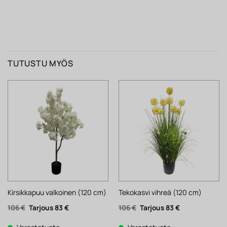
TUTUSTU MYÖS
Kirsikkapuu valkoinen (120 cm)
Tekokasvi vihreä (120 cm)
Alkuperäinen
Nykyinen
Alkuperäinen
Nykyinen
106
€
83
€
106
€
83
€
hinta
hinta
hinta
hinta
oli:
on:
oli:
on:
106 €.
83 €.
106 €.
83 €.