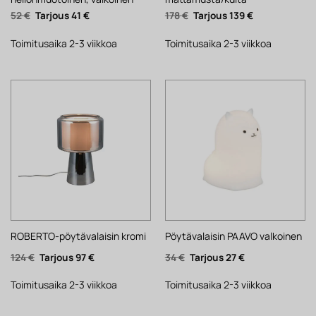
Alkuperäinen
Nykyinen
Alkuperäinen
Nykyinen
52
€
41
€
178
€
139
€
hinta
hinta
hinta
hinta
oli:
on:
oli:
on:
52 €.
41 €.
178 €.
139 €.
Toimitusaika 2-3 viikkoa
Toimitusaika 2-3 viikkoa
ROBERTO-pöytävalaisin kromi
Pöytävalaisin PAAVO valkoinen
Alkuperäinen
Nykyinen
Alkuperäinen
Nykyinen
124
€
97
€
34
€
27
€
hinta
hinta
hinta
hinta
oli:
on:
oli:
on:
124 €.
97 €.
34 €.
27 €.
Toimitusaika 2-3 viikkoa
Toimitusaika 2-3 viikkoa