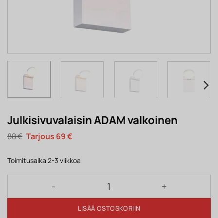
Julkisivuvalaisin ADAM valkoinen
Alkuperäinen
Nykyinen
88
€
69
€
hinta
hinta
oli:
on:
88 €.
69 €.
Toimitusaika 2-3 viikkoa
Julkisivuvalaisin ADAM valkoinen määrä
LISÄÄ OSTOSKORIIN