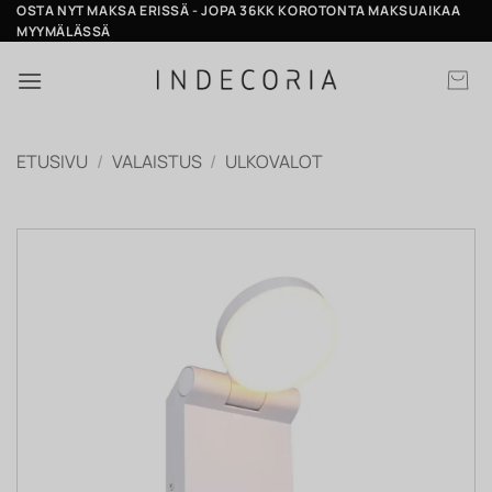
Skip
OSTA NYT MAKSA ERISSÄ - JOPA 36KK KOROTONTA MAKSUAIKAA
MYYMÄLÄSSÄ
to
content
ETUSIVU
/
VALAISTUS
/
ULKOVALOT