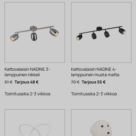
Kattovalaisin NADINE 3-
Kattovalaisin NADINE 4-
lamppuinen nikkeli
lamppuinen musta matta
Alkuperäinen
Nykyinen
Alkuperäinen
Nykyinen
61
€
48
€
70
€
55
€
hinta
hinta
hinta
hinta
oli:
on:
oli:
on:
61 €.
48 €.
70 €.
55 €.
Toimitusaika 2-3 viikkoa
Toimitusaika 2-3 viikkoa