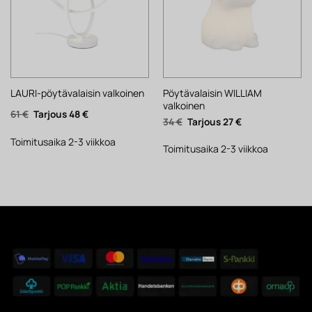
Pöytävalaisin WILLIAM
LAURI-pöytävalaisin valkoinen
valkoinen
Alkuperäinen
Nykyinen
61
€
48
€
Alkuperäinen
Nykyinen
34
€
27
€
hinta
hinta
hinta
hinta
oli:
on:
oli:
on:
61 €.
48 €.
Toimitusaika 2-3 viikkoa
34 €.
27 €.
Toimitusaika 2-3 viikkoa