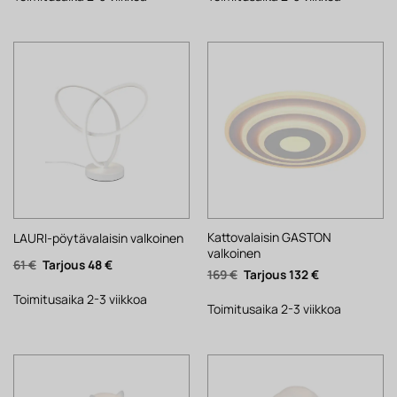
Kattovalaisin GASTON
LAURI-pöytävalaisin valkoinen
valkoinen
Alkuperäinen
Nykyinen
61
€
48
€
Alkuperäinen
Nykyinen
169
€
132
€
hinta
hinta
hinta
hinta
oli:
on:
oli:
on:
61 €.
48 €.
Toimitusaika 2-3 viikkoa
169 €.
132 €.
Toimitusaika 2-3 viikkoa