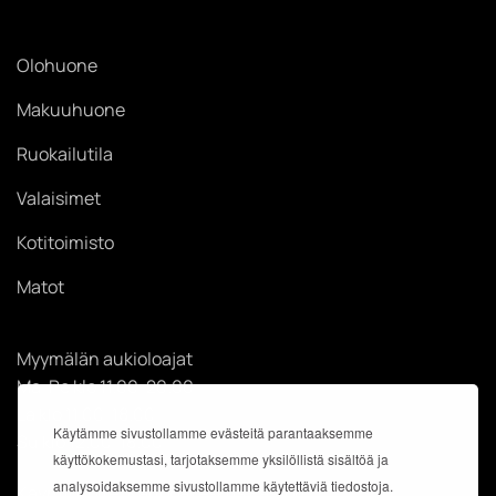
Olohuone
Makuuhuone
Ruokailutila
Valaisimet
Kotitoimisto
Matot
Myymälän aukioloajat
Ma-Pe klo 11.00-20.00
La klo 11.00-18.00
Käytämme sivustollamme evästeitä parantaaksemme
Su klo 12.00-18.00
käyttökokemustasi, tarjotaksemme yksilöllistä sisältöä ja
analysoidaksemme sivustollamme käytettäviä tiedostoja.
Käyntiosoite: Kauppakeskus Easton