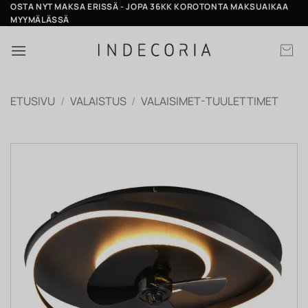
Skip
OSTA NYT MAKSA ERISSÄ - JOPA 36KK KOROTONTA MAKSUAIKAA
MYYMÄLÄSSÄ
to
content
ETUSIVU
/
VALAISTUS
/
VALAISIMET-TUULETTIMET