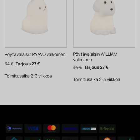
Pöytävalaisin WILLIAM
Pöytävalaisin PAAVO valkoinen
valkoinen
Alkuperäinen
Nykyinen
34
€
27
€
Alkuperäinen
Nykyinen
34
€
27
€
hinta
hinta
hinta
hinta
oli:
on:
oli:
on:
34 €.
27 €.
Toimitusaika 2-3 viikkoa
34 €.
27 €.
Toimitusaika 2-3 viikkoa