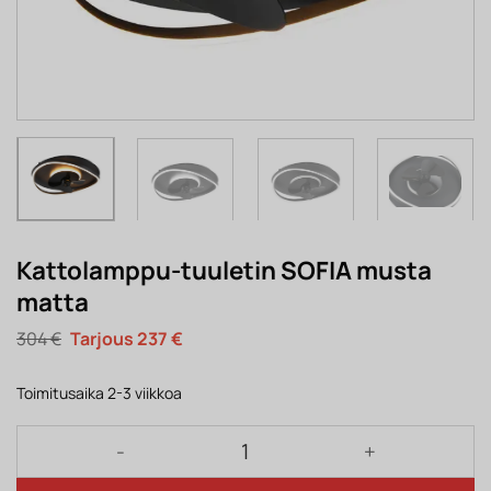
Kattolamppu-tuuletin SOFIA musta
matta
Alkuperäinen
Nykyinen
304
€
237
€
hinta
hinta
oli:
on:
304 €.
237 €.
Toimitusaika 2-3 viikkoa
Kattolamppu-tuuletin SOFIA musta matta määrä