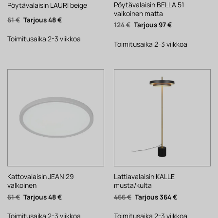
Pöytävalaisin BELLA 51
Pöytävalaisin LAURI beige
valkoinen matta
Alkuperäinen
Nykyinen
61
€
48
€
Alkuperäinen
Nykyinen
124
€
97
€
hinta
hinta
hinta
hinta
oli:
on:
oli:
on:
61 €.
48 €.
Toimitusaika 2-3 viikkoa
124 €.
97 €.
Toimitusaika 2-3 viikkoa
Kattovalaisin JEAN 29
Lattiavalaisin KALLE
valkoinen
musta/kulta
Alkuperäinen
Nykyinen
Alkuperäinen
Nykyinen
61
€
48
€
466
€
364
€
hinta
hinta
hinta
hinta
oli:
on:
oli:
on:
61 €.
48 €.
466 €.
364 €.
Toimitusaika 2-3 viikkoa
Toimitusaika 2-3 viikkoa