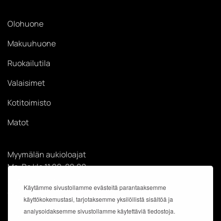
Olohuone
Makuuhuone
Ruokailutila
Valaisimet
Kotitoimisto
Matot
Myymälän aukioloajat
Ma-Pe klo 11.00-20.00
La klo 11.00-18.00
Käytämme sivustollamme evästeitä parantaaksemme
Su klo 12.00-18.00
käyttökokemustasi, tarjotaksemme yksilöllistä sisältöä ja
analysoidaksemme sivustollamme käytettäviä tiedostoja.
Käyntiosoite: Kauppakeskus Easton