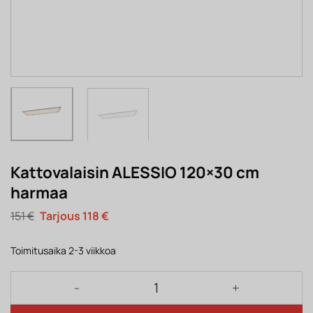
Kattovalaisin ALESSIO 120×30 cm
harmaa
Alkuperäinen
Nykyinen
151
€
118
€
hinta
hinta
oli:
on:
151 €.
118 €.
Toimitusaika 2-3 viikkoa
Kattovalaisin ALESSIO 120×30 cm harmaa määrä