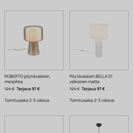
ROBERTO pöytävalaisin,
Pöytävalaisin BELLA 51
meripihka
valkoinen matta
Alkuperäinen
Nykyinen
Alkuperäinen
Nykyinen
124
€
97
€
124
€
97
€
hinta
hinta
hinta
hinta
oli:
on:
oli:
on:
124 €.
97 €.
124 €.
97 €.
Toimitusaika 2-3 viikkoa
Toimitusaika 2-3 viikkoa