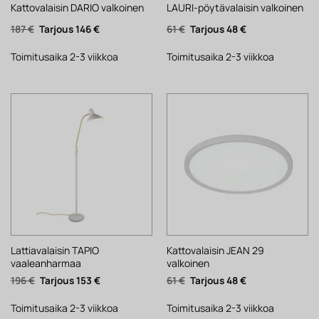
Kattovalaisin DARIO valkoinen
LAURI-pöytävalaisin valkoinen
Alkuperäinen
Nykyinen
Alkuperäinen
Nykyinen
187
€
146
€
61
€
48
€
hinta
hinta
hinta
hinta
oli:
on:
oli:
on:
187 €.
146 €.
61 €.
48 €.
Toimitusaika 2-3 viikkoa
Toimitusaika 2-3 viikkoa
Lattiavalaisin TAPIO
Kattovalaisin JEAN 29
vaaleanharmaa
valkoinen
Alkuperäinen
Nykyinen
Alkuperäinen
Nykyinen
196
€
153
€
61
€
48
€
hinta
hinta
hinta
hinta
oli:
on:
oli:
on:
196 €.
153 €.
61 €.
48 €.
Toimitusaika 2-3 viikkoa
Toimitusaika 2-3 viikkoa