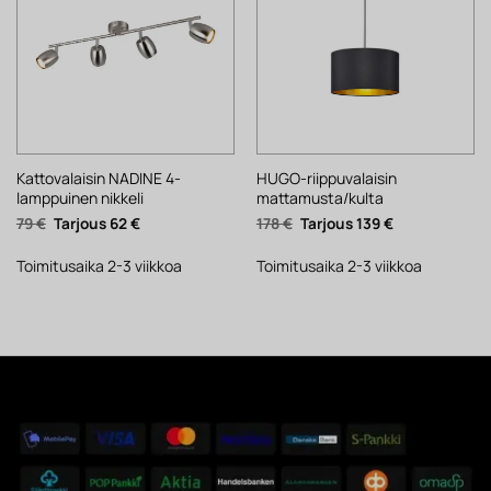
Kattovalaisin NADINE 4-
HUGO-riippuvalaisin
lamppuinen nikkeli
mattamusta/kulta
Alkuperäinen
Nykyinen
Alkuperäinen
Nykyinen
79
€
62
€
178
€
139
€
hinta
hinta
hinta
hinta
oli:
on:
oli:
on:
79 €.
62 €.
178 €.
139 €.
Toimitusaika 2-3 viikkoa
Toimitusaika 2-3 viikkoa