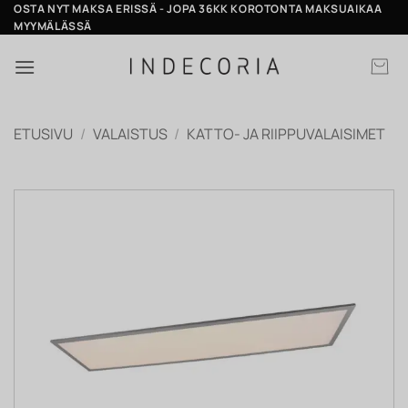
Skip
OSTA NYT MAKSA ERISSÄ - JOPA 36KK KOROTONTA MAKSUAIKAA
MYYMÄLÄSSÄ
to
content
ETUSIVU
/
VALAISTUS
/
KATTO- JA RIIPPUVALAISIMET