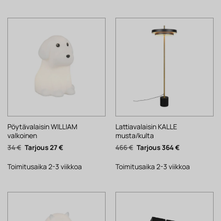
Pöytävalaisin WILLIAM
Lattiavalaisin KALLE
valkoinen
musta/kulta
Alkuperäinen
Nykyinen
Alkuperäinen
Nykyinen
34
€
27
€
466
€
364
€
hinta
hinta
hinta
hinta
oli:
on:
oli:
on:
34 €.
27 €.
466 €.
364 €.
Toimitusaika 2-3 viikkoa
Toimitusaika 2-3 viikkoa