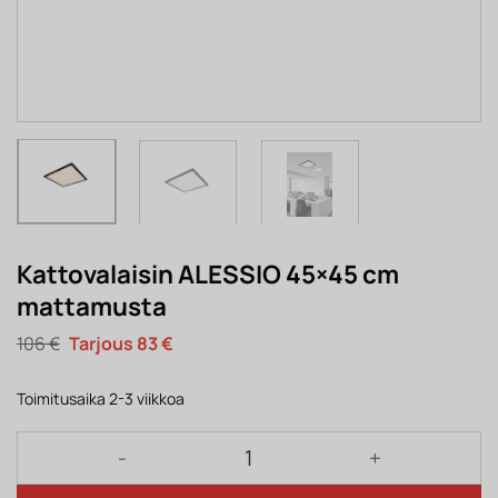
Kattovalaisin ALESSIO 45×45 cm
mattamusta
Alkuperäinen
Nykyinen
106
€
83
€
hinta
hinta
oli:
on:
106 €.
83 €.
Toimitusaika 2-3 viikkoa
Kattovalaisin ALESSIO 45×45 cm mattamusta määrä