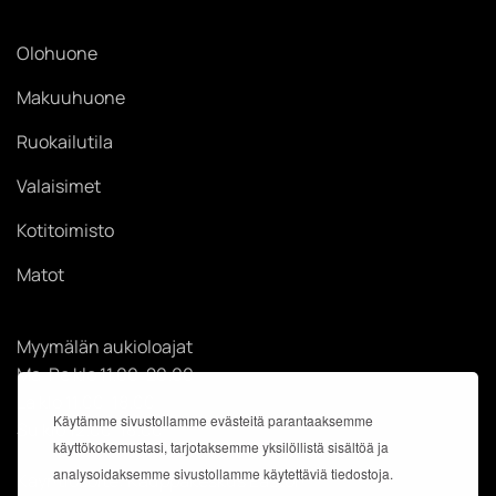
Olohuone
Makuuhuone
Ruokailutila
Valaisimet
Kotitoimisto
Matot
Myymälän aukioloajat
Ma-Pe klo 11.00-20.00
La klo 11.00-18.00
Käytämme sivustollamme evästeitä parantaaksemme
Su klo 12.00-18.00
käyttökokemustasi, tarjotaksemme yksilöllistä sisältöä ja
analysoidaksemme sivustollamme käytettäviä tiedostoja.
Käyntiosoite: Kauppakeskus Easton