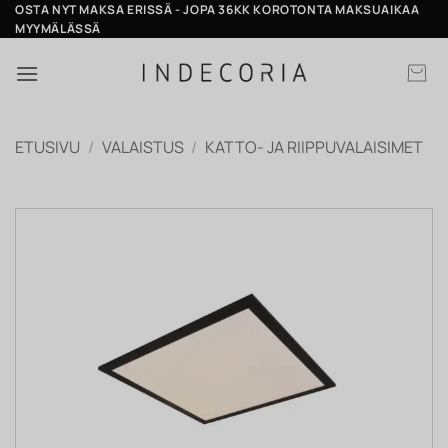
Skip
OSTA NYT MAKSA ERISSÄ - JOPA 36KK KOROTONTA MAKSUAIKAA
MYYMÄLÄSSÄ
to
content
ETUSIVU
/
VALAISTUS
/
KATTO- JA RIIPPUVALAISIMET