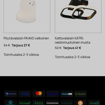
Kattovalaisin KATRI,
Pöytävalaisin PAAVO valkoinen
neliönmuotoinen musta
Alkuperäinen
Nykyinen
34
€
27
€
Alkuperäinen
Nykyinen
52
€
41
€
hinta
hinta
hinta
hinta
oli:
on:
oli:
on:
34 €.
27 €.
Toimitusaika 2-3 viikkoa
52 €.
41 €.
Toimitusaika 2-3 viikkoa