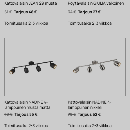
Kattovalaisin JEAN 29 musta
Pöytävalaisin GIULIA valkoinen
Alkuperäinen
Nykyinen
Alkuperäinen
Nykyinen
61
€
48
€
34
€
27
€
hinta
hinta
hinta
hinta
oli:
on:
oli:
on:
61 €.
48 €.
34 €.
27 €.
Toimitusaika 2-3 viikkoa
Toimitusaika 2-3 viikkoa
Kattovalaisin NADINE 4-
Kattovalaisin NADINE 4-
lamppuinen musta matta
lamppuinen nikkeli
Alkuperäinen
Nykyinen
Alkuperäinen
Nykyinen
70
€
55
€
79
€
62
€
hinta
hinta
hinta
hinta
oli:
on:
oli:
on:
70 €.
55 €.
79 €.
62 €.
Toimitusaika 2-3 viikkoa
Toimitusaika 2-3 viikkoa