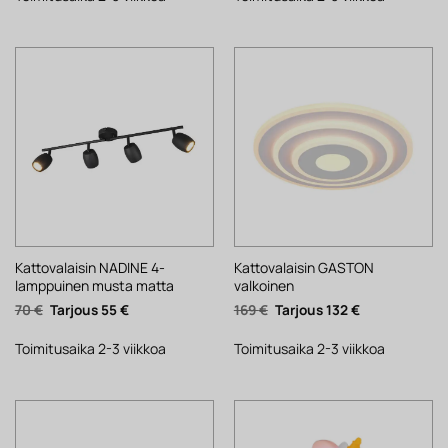
Kattovalaisin NADINE 4-
Kattovalaisin GASTON
lamppuinen musta matta
valkoinen
Alkuperäinen
Nykyinen
Alkuperäinen
Nykyinen
70
€
55
€
169
€
132
€
hinta
hinta
hinta
hinta
oli:
on:
oli:
on:
70 €.
55 €.
169 €.
132 €.
Toimitusaika 2-3 viikkoa
Toimitusaika 2-3 viikkoa