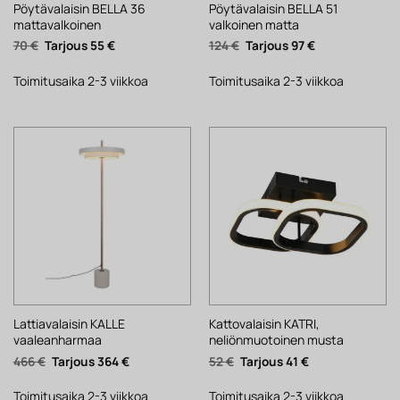
Pöytävalaisin BELLA 36
Pöytävalaisin BELLA 51
mattavalkoinen
valkoinen matta
Alkuperäinen
Nykyinen
Alkuperäinen
Nykyinen
70
€
55
€
124
€
97
€
hinta
hinta
hinta
hinta
oli:
on:
oli:
on:
70 €.
55 €.
124 €.
97 €.
Toimitusaika 2-3 viikkoa
Toimitusaika 2-3 viikkoa
Lattiavalaisin KALLE
Kattovalaisin KATRI,
vaaleanharmaa
neliönmuotoinen musta
Alkuperäinen
Nykyinen
Alkuperäinen
Nykyinen
466
€
364
€
52
€
41
€
hinta
hinta
hinta
hinta
oli:
on:
oli:
on:
466 €.
364 €.
52 €.
41 €.
Toimitusaika 2-3 viikkoa
Toimitusaika 2-3 viikkoa