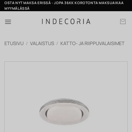
Skip
OSTA NYT MAKSA ERISSÄ - JOPA 36KK KOROTONTA MAKSUAIKAA
MYYMÄLÄSSÄ
to
content
ETUSIVU
/
VALAISTUS
/
KATTO- JA RIIPPUVALAISIMET