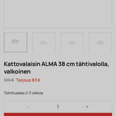
Kattovalaisin ALMA 38 cm tähtivalolla,
valkoinen
Alkuperäinen
Nykyinen
106
€
83
€
hinta
hinta
oli:
on:
106 €.
83 €.
Toimitusaika 2-3 viikkoa
Kattovalaisin ALMA 38 cm tähtivalolla, valkoinen mä