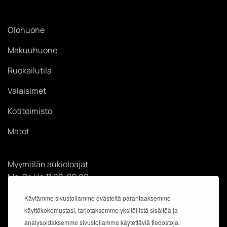
Olohuone
Makuuhuone
Ruokailutila
Valaisimet
Kotitoimisto
Matot
Myymälän aukioloajat
Ma-Pe klo 11.00-20.00
La klo 11.00-18.00
Käytämme sivustollamme evästeitä parantaaksemme
Su klo 12.00-18.00
käyttökokemustasi, tarjotaksemme yksilöllistä sisältöä ja
analysoidaksemme sivustollamme käytettäviä tiedostoja.
Käyntiosoite: Kauppakeskus Easton