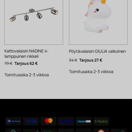
Kattovalaisin NADINE 4-
Pöytävalaisin GIULIA valkoinen
lamppuinen nikkeli
Alkuperäinen
Nykyinen
34
€
27
€
Alkuperäinen
Nykyinen
79
€
62
€
hinta
hinta
hinta
hinta
oli:
on:
oli:
on:
34 €.
27 €.
Toimitusaika 2-3 viikkoa
79 €.
62 €.
Toimitusaika 2-3 viikkoa