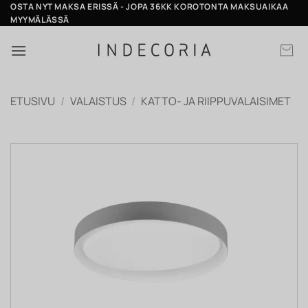
Skip
OSTA NYT MAKSA ERISSÄ - JOPA 36KK KOROTONTA MAKSUAIKAA
MYYMÄLÄSSÄ
to
content
ETUSIVU
/
VALAISTUS
/
KATTO- JA RIIPPUVALAISIMET