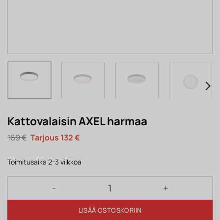
Kattovalaisin AXEL harmaa
Alkuperäinen
Nykyinen
169
€
132
€
hinta
hinta
oli:
on:
169 €.
132 €.
Toimitusaika 2-3 viikkoa
Kattovalaisin AXEL harmaa määrä
LISÄÄ OSTOSKORIIN