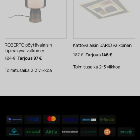
ROBERTO pöytävalaisin
Kattovalaisin DARIO valkoinen
läpinäkyvä valkoinen
Alkuperäinen
Nykyinen
187
€
146
€
Alkuperäinen
Nykyinen
124
€
97
€
hinta
hinta
hinta
hinta
oli:
on:
oli:
on:
187 €.
146 €.
Toimitusaika 2-3 viikkoa
124 €.
97 €.
Toimitusaika 2-3 viikkoa