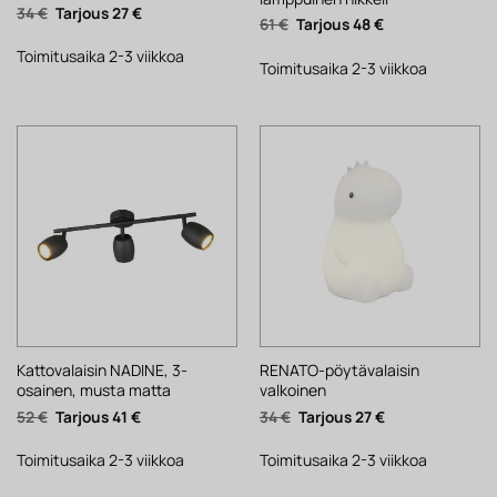
Alkuperäinen
Nykyinen
34
€
27
€
Alkuperäinen
Nykyinen
61
€
48
€
hinta
hinta
hinta
hinta
oli:
on:
oli:
on:
34 €.
27 €.
Toimitusaika 2-3 viikkoa
61 €.
48 €.
Toimitusaika 2-3 viikkoa
Kattovalaisin NADINE, 3-
RENATO-pöytävalaisin
osainen, musta matta
valkoinen
Alkuperäinen
Nykyinen
Alkuperäinen
Nykyinen
52
€
41
€
34
€
27
€
hinta
hinta
hinta
hinta
oli:
on:
oli:
on:
52 €.
41 €.
34 €.
27 €.
Toimitusaika 2-3 viikkoa
Toimitusaika 2-3 viikkoa