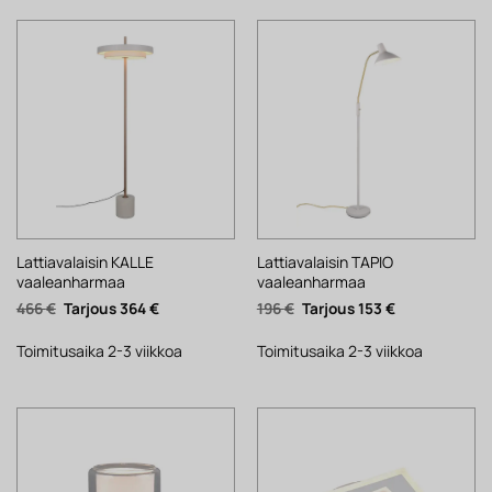
Lattiavalaisin KALLE
Lattiavalaisin TAPIO
vaaleanharmaa
vaaleanharmaa
Alkuperäinen
Nykyinen
Alkuperäinen
Nykyinen
466
€
364
€
196
€
153
€
hinta
hinta
hinta
hinta
oli:
on:
oli:
on:
466 €.
364 €.
196 €.
153 €.
Toimitusaika 2-3 viikkoa
Toimitusaika 2-3 viikkoa