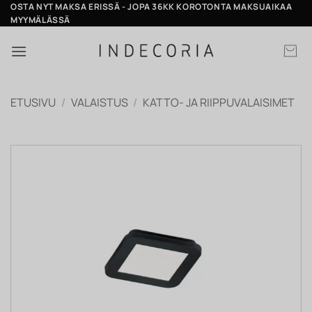
Skip
OSTA NYT MAKSA ERISSÄ - JOPA 36KK KOROTONTA MAKSUAIKAA
MYYMÄLÄSSÄ
to
content
ETUSIVU
/
VALAISTUS
/
KATTO- JA RIIPPUVALAISIMET