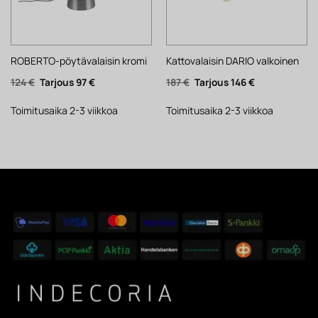
ROBERTO-pöytävalaisin kromi
Kattovalaisin DARIO valkoinen
Alkuperäinen
Nykyinen
Alkuperäinen
Nykyinen
124
€
97
€
187
€
146
€
hinta
hinta
hinta
hinta
oli:
on:
oli:
on:
124 €.
97 €.
187 €.
146 €.
Toimitusaika 2-3 viikkoa
Toimitusaika 2-3 viikkoa