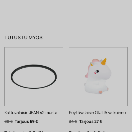
TUTUSTU MYÖS
Kattovalaisin JEAN 42 musta
Pöytävalaisin GIULIA valkoinen
Alkuperäinen
Nykyinen
Alkuperäinen
Nykyinen
88
€
69
€
34
€
27
€
hinta
hinta
hinta
hinta
oli:
on:
oli:
on: