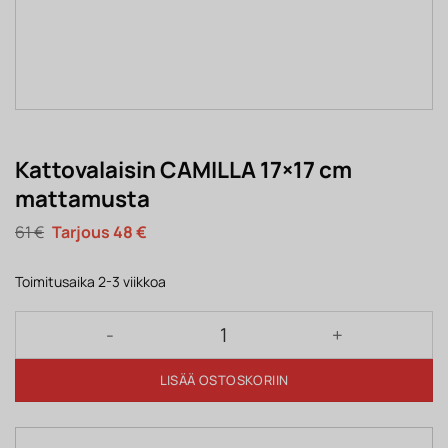
Kattovalaisin CAMILLA 17×17 cm
mattamusta
Alkuperäinen
Nykyinen
61
€
48
€
hinta
hinta
oli:
on:
61 €.
48 €.
Toimitusaika 2-3 viikkoa
Kattovalaisin CAMILLA 17×17 cm mattamusta määrä
LISÄÄ OSTOSKORIIN