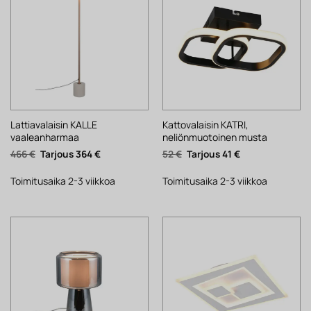
Lattiavalaisin KALLE
Kattovalaisin KATRI,
vaaleanharmaa
neliönmuotoinen musta
Alkuperäinen
Nykyinen
Alkuperäinen
Nykyinen
466
€
364
€
52
€
41
€
hinta
hinta
hinta
hinta
oli:
on:
oli:
on:
466 €.
364 €.
52 €.
41 €.
Toimitusaika 2-3 viikkoa
Toimitusaika 2-3 viikkoa