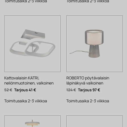
88 €.
69 €.
34 €.
27 €.
Toimitusaika 2-3 viikkoa
Toimitusaika 2-3 viikkoa
Kattovalaisin KATRI,
ROBERTO pöytävalaisin
neliönmuotoinen, valkoinen
läpinäkyvä valkoinen
Alkuperäinen
Nykyinen
Alkuperäinen
Nykyinen
52
€
41
€
124
€
97
€
hinta
hinta
hinta
hinta
oli:
on:
oli:
on:
52 €.
41 €.
124 €.
97 €.
Toimitusaika 2-3 viikkoa
Toimitusaika 2-3 viikkoa