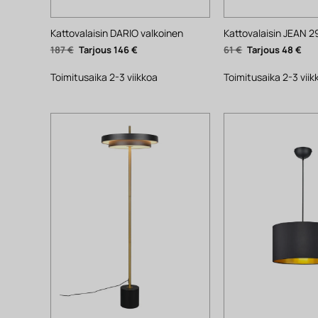
Kattovalaisin DARIO valkoinen
Kattovalaisin JEAN 
Alkuperäinen
Nykyinen
Alkuperäinen
Nyk
187
€
146
€
61
€
48
€
hinta
hinta
hinta
hin
oli:
on:
oli:
on:
187 €.
146 €.
61 €.
48 €
Toimitusaika 2-3 viikkoa
Toimitusaika 2-3 viik