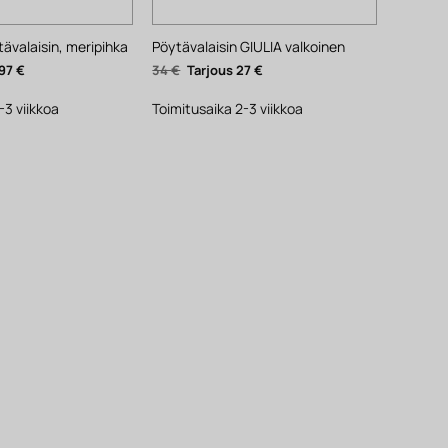
valaisin, meripihka
Pöytävalaisin GIULIA valkoinen
äinen
Nykyinen
Alkuperäinen
Nykyinen
97
€
34
€
27
€
hinta
hinta
hinta
on:
oli:
on:
97 €.
34 €.
27 €.
-3 viikkoa
Toimitusaika 2-3 viikkoa