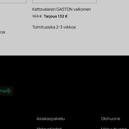
Kattovalaisin GASTON valkoinen
Alkuperäinen
Nykyinen
169
€
132
€
hinta
hinta
ykyinen
oli:
on:
inta
169 €.
132 €.
Toimitusaika 2-3 viikkoa
n:
39 €.
koa
Asiakaspalvelu
Olohuone
Yhteystiedot
Makuuhuone