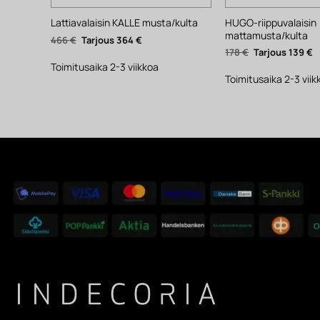
HUGO-riippuvalaisin
Lattiavalaisin KALLE musta/kulta
mattamusta/kulta
Alkuperäinen
Nykyinen
466
€
364
€
hinta
hinta
Alkuperäinen
N
178
€
139
€
oli:
on:
hinta
h
466 €.
364 €.
Toimitusaika 2-3 viikkoa
oli:
o
178 €.
1
Toimitusaika 2-3 viik