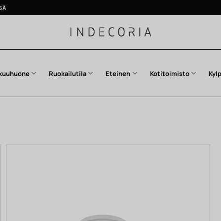
SÄ
kuuhuone
Ruokailutila
Eteinen
Kotitoimisto
Kyl