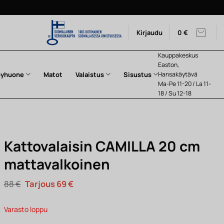
Kirjaudu
0
€
Kauppakeskus
Easton,
pyhuone
Matot
Valaistus
Sisustus
Hansakäytävä
Ma-Pe 11-20 / La 11-
18 / Su 12-18
Kattovalaisin CAMILLA 20 cm
mattavalkoinen
Alkuperäinen
Nykyinen
88
€
69
€
hinta
hinta
oli:
on:
88 €.
69 €.
Varasto loppu