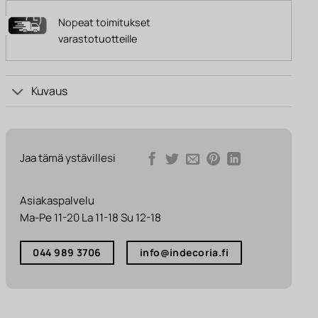
Nopeat toimitukset
varastotuotteille
Kuvaus
Jaa tämä ystävillesi
Asiakaspalvelu
Ma-Pe 11-20 La 11-18 Su 12-18
044 989 3706
info@indecoria.fi