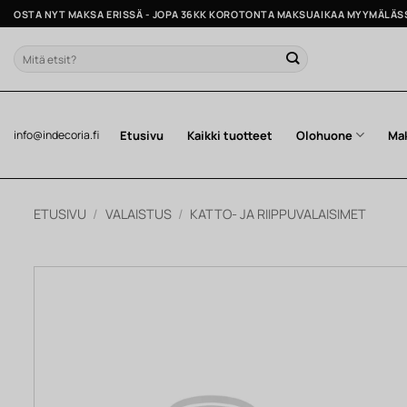
Skip
OSTA NYT MAKSA ERISSÄ - JOPA 36KK KOROTONTA MAKSUAIKAA MYYMÄLÄS
to
content
Etsi:
Etusivu
Kaikki tuotteet
Olohuone
Ma
info@indecoria.fi
ETUSIVU
/
VALAISTUS
/
KATTO- JA RIIPPUVALAISIMET