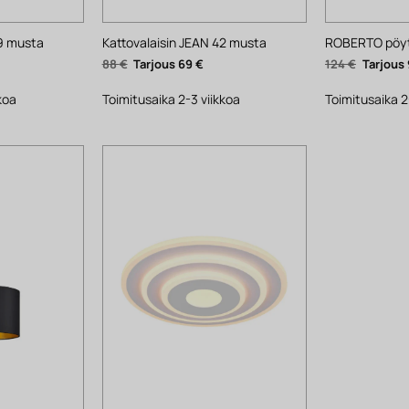
29 musta
Kattovalaisin JEAN 42 musta
ROBERTO pöytä
yinen
Alkuperäinen
Nykyinen
Alkuper
88
€
69
€
124
€
ta
hinta
hinta
hinta
oli:
on:
oli:
.
88 €.
69 €.
124 €.
koa
Toimitusaika 2-3 viikkoa
Toimitusaika 2