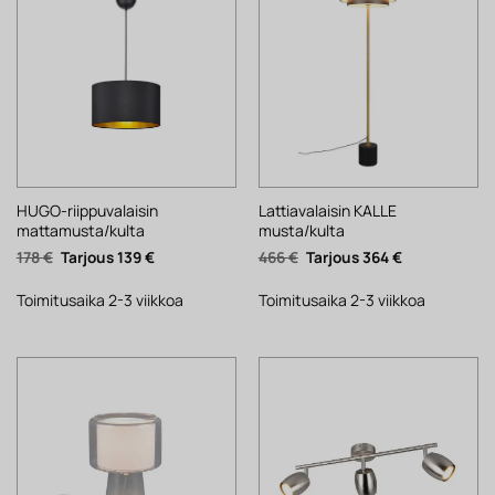
HUGO-riippuvalaisin
Lattiavalaisin KALLE
mattamusta/kulta
musta/kulta
Alkuperäinen
Nykyinen
Alkuperäinen
Nykyinen
178
€
139
€
466
€
364
€
hinta
hinta
hinta
hinta
oli:
on:
oli:
on:
178 €.
139 €.
466 €.
364 €.
Toimitusaika 2-3 viikkoa
Toimitusaika 2-3 viikkoa