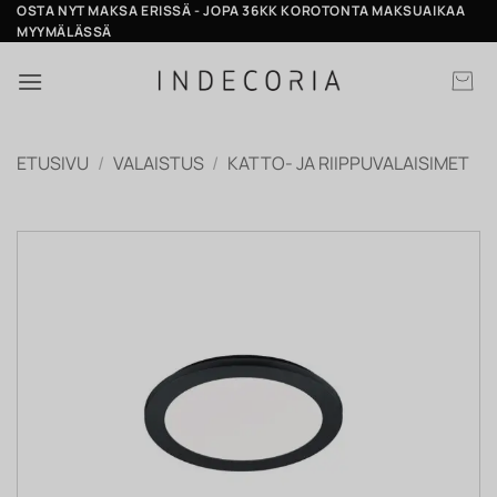
Skip
OSTA NYT MAKSA ERISSÄ - JOPA 36KK KOROTONTA MAKSUAIKAA
MYYMÄLÄSSÄ
to
content
ETUSIVU
/
VALAISTUS
/
KATTO- JA RIIPPUVALAISIMET