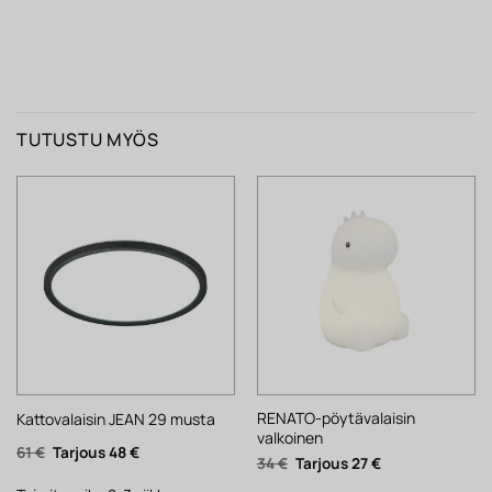
TUTUSTU MYÖS
RENATO-pöytävalaisin
Kattovalaisin JEAN 29 musta
valkoinen
Alkuperäinen
Nykyinen
61
€
48
€
Alkuperäinen
Nykyinen
34
€
27
€
hinta
hinta
hinta
hinta
oli:
on:
oli:
on: