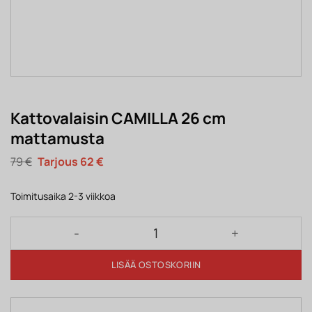
Kattovalaisin CAMILLA 26 cm
mattamusta
Alkuperäinen
Nykyinen
79
€
62
€
hinta
hinta
oli:
on:
79 €.
62 €.
Toimitusaika 2-3 viikkoa
Kattovalaisin CAMILLA 26 cm mattamusta määrä
LISÄÄ OSTOSKORIIN