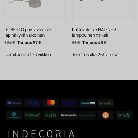
ROBERTO pöytävalaisin
Kattovalaisin NADINE 3-
läpinäkyvä valkoinen
lamppuinen nikkeli
Alkuperäinen
Nykyinen
Alkuperäinen
Nykyinen
124
€
97
€
61
€
48
€
hinta
hinta
hinta
hinta
oli:
on:
oli:
on:
124 €.
97 €.
61 €.
48 €.
Toimitusaika 2-3 viikkoa
Toimitusaika 2-3 viikkoa