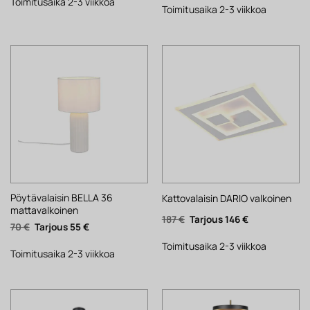
61 €.
48 €.
Toimitusaika 2-3 viikkoa
34 €.
27 €.
Toimitusaika 2-3 viikkoa
Pöytävalaisin BELLA 36
Kattovalaisin DARIO valkoinen
mattavalkoinen
Alkuperäinen
Nykyinen
187
€
146
€
Alkuperäinen
Nykyinen
70
€
55
€
hinta
hinta
hinta
hinta
oli:
on:
oli:
on:
187 €.
146 €.
Toimitusaika 2-3 viikkoa
70 €.
55 €.
Toimitusaika 2-3 viikkoa