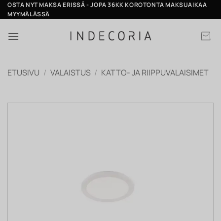
Skip
OSTA NYT MAKSA ERISSÄ - JOPA 36KK KOROTONTA MAKSUAIKAA
MYYMÄLÄSSÄ
to
content
ETUSIVU
/
VALAISTUS
/
KATTO- JA RIIPPUVALAISIMET