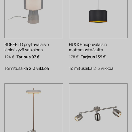
ROBERTO pöytävalaisin
HUGO-riippuvalaisin
läpinäkyvä valkoinen
mattamusta/kulta
Alkuperäinen
Nykyinen
Alkuperäinen
Nykyinen
124
€
97
€
178
€
139
€
hinta
hinta
hinta
hinta
oli:
on:
oli:
on:
124 €.
97 €.
178 €.
139 €.
Toimitusaika 2-3 viikkoa
Toimitusaika 2-3 viikkoa