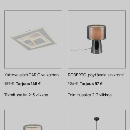
Kattovalaisin DARIO valkoinen
ROBERTO-pöytävalaisin kromi
Alkuperäinen
Nykyinen
Alkuperäinen
Nykyinen
187
€
146
€
124
€
97
€
hinta
hinta
hinta
hinta
oli:
on:
oli:
on:
187 €.
146 €.
124 €.
97 €.
Toimitusaika 2-3 viikkoa
Toimitusaika 2-3 viikkoa