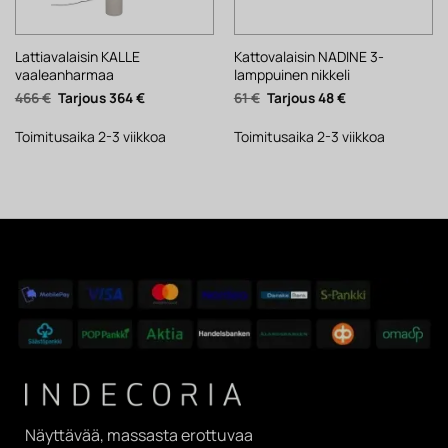
Lattiavalaisin KALLE
Kattovalaisin NADINE 3-
vaaleanharmaa
lamppuinen nikkeli
Alkuperäinen
Nykyinen
Alkuperäinen
Nykyinen
466
€
364
€
61
€
48
€
hinta
hinta
hinta
hinta
oli:
on:
oli:
on:
466 €.
364 €.
61 €.
48 €.
Toimitusaika 2-3 viikkoa
Toimitusaika 2-3 viikkoa
Näyttävää, massasta erottuvaa