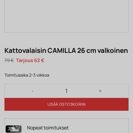
Kattovalaisin CAMILLA 26 cm valkoinen
Alkuperäinen
Nykyinen
79
€
62
€
hinta
hinta
oli:
on:
79 €.
62 €.
Toimitusaika 2-3 viikkoa
Kattovalaisin CAMILLA 26 cm valkoinen määrä
LISÄÄ OSTOSKORIIN
Nopeat toimitukset