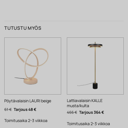
TUTUSTU MYÖS
Lattiavalaisin KALLE
Pöytävalaisin LAURI beige
musta/kulta
Alkuperäinen
Nykyinen
61
€
48
€
Alkuperäinen
Nykyinen
466
€
364
€
hinta
hinta
hinta
hinta
oli:
on:
oli:
on:
61 €.
48 €.
Toimitusaika 2-3 viikkoa
466 €.
364 €.
Toimitusaika 2-3 viikkoa