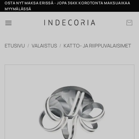
Skip
OSTA NYT MAKSA ERISSÄ - JOPA 36KK KOROTONTA MAKSUAIKAA
MYYMÄLÄSSÄ
to
content
ETUSIVU
/
VALAISTUS
/
KATTO- JA RIIPPUVALAISIMET