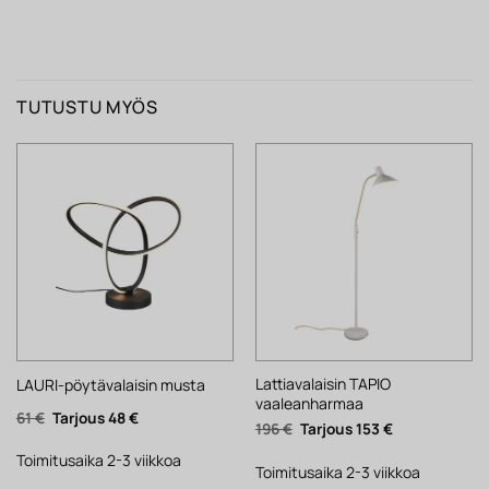
TUTUSTU MYÖS
Lattiavalaisin TAPIO
LAURI-pöytävalaisin musta
vaaleanharmaa
Alkuperäinen
Nykyinen
61
€
48
€
Alkuperäinen
Nykyinen
196
€
153
€
hinta
hinta
hinta
hinta
oli:
on:
oli:
on:
61 €.
48 €.
Toimitusaika 2-3 viikkoa
196 €.
153 €.
Toimitusaika 2-3 viikkoa