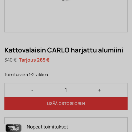
Kattovalaisin CARLO harjattu alumiini
Alkuperäinen
Nykyinen
340
€
265
€
hinta
hinta
oli:
on:
340 €.
265 €.
Toimitusaika 1-2 viikkoa
Kattovalaisin CARLO harjattu alumiini määrä
LISÄÄ OSTOSKORIIN
Nopeat toimitukset