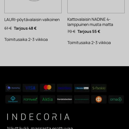
Kattovalaisin NADINE 4-
LAURI-pöytävalaisin valkoinen
lamppuinen musta matta
Alkuperäinen
Nykyinen
61
€
48
€
Alkuperäinen
Nykyinen
70
€
55
€
hinta
hinta
hinta
hinta
oli:
on:
oli:
on:
61 €.
48 €.
Toimitusaika 2-3 viikkoa
70 €.
55 €.
Toimitusaika 2-3 viikkoa
Näyttävää, massasta erottuvaa