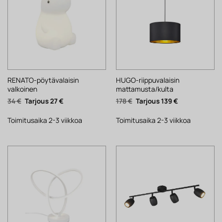
RENATO-pöytävalaisin
HUGO-riippuvalaisin
valkoinen
mattamusta/kulta
Alkuperäinen
Nykyinen
Alkuperäinen
Nykyinen
34
€
27
€
178
€
139
€
hinta
hinta
hinta
hinta
oli:
on:
oli:
on:
34 €.
27 €.
178 €.
139 €.
Toimitusaika 2-3 viikkoa
Toimitusaika 2-3 viikkoa