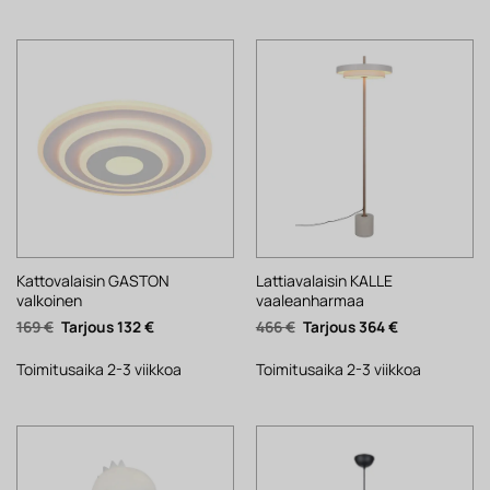
Kattovalaisin GASTON
Lattiavalaisin KALLE
valkoinen
vaaleanharmaa
Alkuperäinen
Nykyinen
Alkuperäinen
Nykyinen
169
€
132
€
466
€
364
€
hinta
hinta
hinta
hinta
oli:
on:
oli:
on:
169 €.
132 €.
466 €.
364 €.
Toimitusaika 2-3 viikkoa
Toimitusaika 2-3 viikkoa