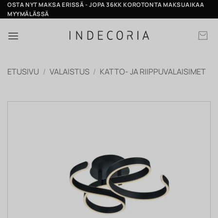
Skip
OSTA NYT MAKSA ERISSÄ - JOPA 36KK KOROTONTA MAKSUAIKAA
MYYMÄLÄSSÄ
to
content
ETUSIVU
/
VALAISTUS
/
KATTO- JA RIIPPUVALAISIMET