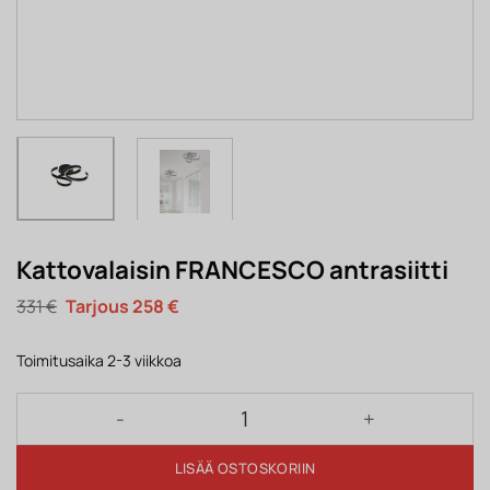
Kattovalaisin FRANCESCO antrasiitti
Alkuperäinen
Nykyinen
331
€
258
€
hinta
hinta
oli:
on:
331 €.
258 €.
Toimitusaika 2-3 viikkoa
Kattovalaisin FRANCESCO antrasiitti määrä
LISÄÄ OSTOSKORIIN