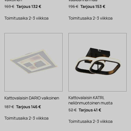
Alkuperäinen
Nykyinen
Alkuperäinen
Nykyinen
169
€
132
€
196
€
153
€
hinta
hinta
hinta
hinta
oli:
on:
oli:
on:
169 €.
132 €.
196 €.
153 €.
Toimitusaika 2-3 viikkoa
Toimitusaika 2-3 viikkoa
Kattovalaisin KATRI,
Kattovalaisin DARIO valkoinen
neliönmuotoinen musta
Alkuperäinen
Nykyinen
187
€
146
€
Alkuperäinen
Nykyinen
52
€
41
€
hinta
hinta
hinta
hinta
oli:
on:
oli:
on:
187 €.
146 €.
Toimitusaika 2-3 viikkoa
52 €.
41 €.
Toimitusaika 2-3 viikkoa