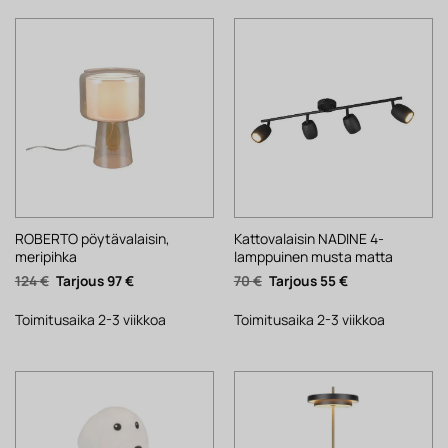
ROBERTO pöytävalaisin,
Kattovalaisin NADINE 4-
meripihka
lamppuinen musta matta
Alkuperäinen
Nykyinen
Alkuperäinen
Nykyinen
124
€
97
€
70
€
55
€
hinta
hinta
hinta
hinta
oli:
on:
oli:
on:
124 €.
97 €.
70 €.
55 €.
Toimitusaika 2-3 viikkoa
Toimitusaika 2-3 viikkoa