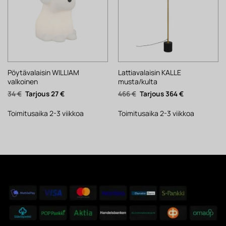
Pöytävalaisin WILLIAM
Lattiavalaisin KALLE
valkoinen
musta/kulta
Alkuperäinen
Nykyinen
Alkuperäinen
Nykyinen
34
€
27
€
466
€
364
€
hinta
hinta
hinta
hinta
oli:
on:
oli:
on:
34 €.
27 €.
466 €.
364 €.
Toimitusaika 2-3 viikkoa
Toimitusaika 2-3 viikkoa