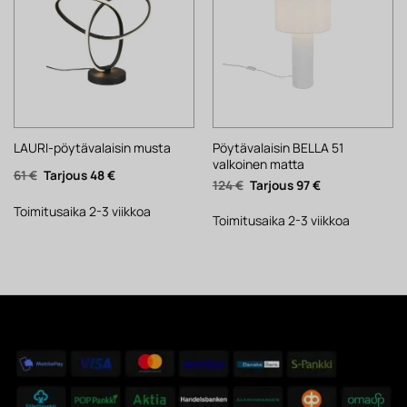
Pöytävalaisin BELLA 51
LAURI-pöytävalaisin musta
valkoinen matta
Alkuperäinen
Nykyinen
61
€
48
€
Alkuperäinen
Nykyinen
124
€
97
€
hinta
hinta
hinta
hinta
oli:
on:
oli:
on:
61 €.
48 €.
Toimitusaika 2-3 viikkoa
124 €.
97 €.
Toimitusaika 2-3 viikkoa