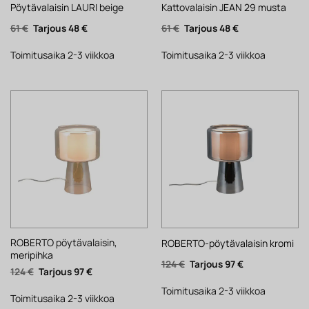
Pöytävalaisin LAURI beige
Kattovalaisin JEAN 29 musta
Alkuperäinen
Nykyinen
Alkuperäinen
Nykyinen
61
€
48
€
61
€
48
€
hinta
hinta
hinta
hinta
oli:
on:
oli:
on:
61 €.
48 €.
61 €.
48 €.
Toimitusaika 2-3 viikkoa
Toimitusaika 2-3 viikkoa
ROBERTO pöytävalaisin,
ROBERTO-pöytävalaisin kromi
meripihka
Alkuperäinen
Nykyinen
124
€
97
€
Alkuperäinen
Nykyinen
124
€
97
€
hinta
hinta
hinta
hinta
oli:
on:
oli:
on:
124 €.
97 €.
Toimitusaika 2-3 viikkoa
124 €.
97 €.
Toimitusaika 2-3 viikkoa