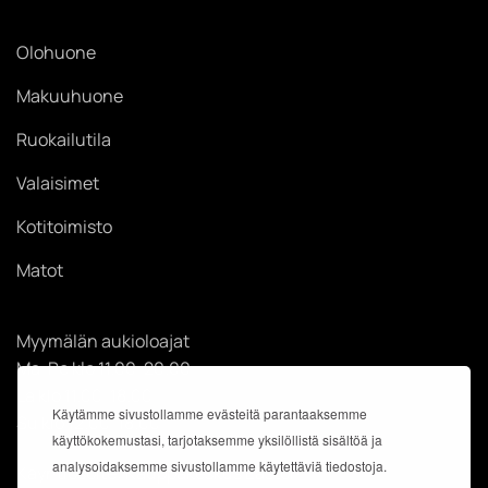
Olohuone
Makuuhuone
Ruokailutila
Valaisimet
Kotitoimisto
Matot
Myymälän aukioloajat
Ma-Pe klo 11.00-20.00
La klo 11.00-18.00
Käytämme sivustollamme evästeitä parantaaksemme
Su klo 12.00-18.00
käyttökokemustasi, tarjotaksemme yksilöllistä sisältöä ja
analysoidaksemme sivustollamme käytettäviä tiedostoja.
Käyntiosoite: Kauppakeskus Easton