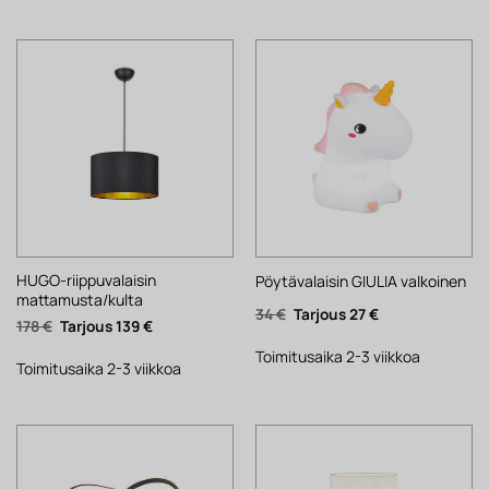
HUGO-riippuvalaisin
Pöytävalaisin GIULIA valkoinen
mattamusta/kulta
Alkuperäinen
Nykyinen
34
€
27
€
Alkuperäinen
Nykyinen
178
€
139
€
hinta
hinta
hinta
hinta
oli:
on:
oli:
on:
34 €.
27 €.
Toimitusaika 2-3 viikkoa
178 €.
139 €.
Toimitusaika 2-3 viikkoa