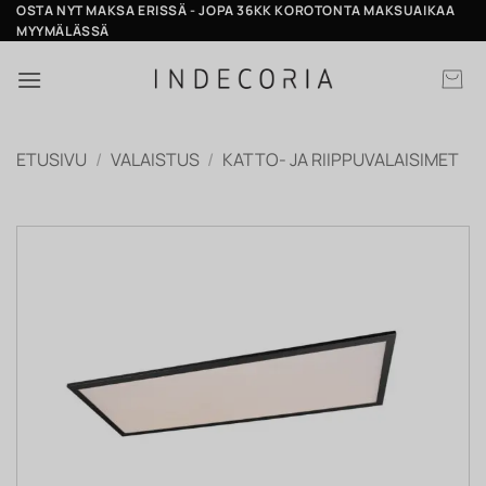
Skip
OSTA NYT MAKSA ERISSÄ - JOPA 36KK KOROTONTA MAKSUAIKAA
MYYMÄLÄSSÄ
to
content
ETUSIVU
/
VALAISTUS
/
KATTO- JA RIIPPUVALAISIMET