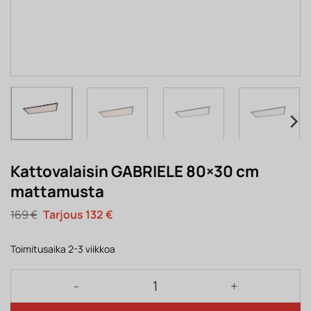
Kattovalaisin GABRIELE 80×30 cm
mattamusta
Alkuperäinen
Nykyinen
169
€
132
€
hinta
hinta
oli:
on:
169 €.
132 €.
Toimitusaika 2-3 viikkoa
Kattovalaisin GABRIELE 80×30 cm mattamusta määr