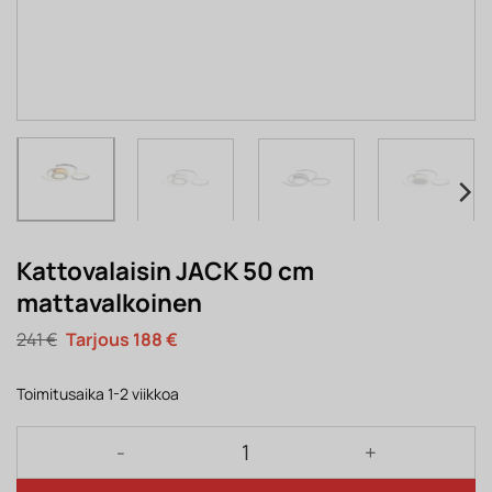
Kattovalaisin JACK 50 cm
mattavalkoinen
Alkuperäinen
Nykyinen
241
€
188
€
hinta
hinta
oli:
on:
241 €.
188 €.
Toimitusaika 1-2 viikkoa
Kattovalaisin JACK 50 cm mattavalkoinen määrä