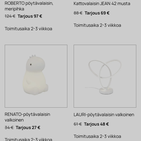
ROBERTO pöytävalaisin,
Kattovalaisin JEAN 42 musta
meripihka
Alkuperäinen
Nykyinen
88
€
69
€
Alkuperäinen
Nykyinen
124
€
97
€
hinta
hinta
hinta
hinta
oli:
on:
oli:
on:
88 €.
69 €.
Toimitusaika 2-3 viikkoa
124 €.
97 €.
Toimitusaika 2-3 viikkoa
RENATO-pöytävalaisin
LAURI-pöytävalaisin valkoinen
valkoinen
Alkuperäinen
Nykyinen
61
€
48
€
Alkuperäinen
Nykyinen
34
€
27
€
hinta
hinta
hinta
hinta
oli:
on:
oli:
on:
61 €.
48 €.
Toimitusaika 2-3 viikkoa
34 €.
27 €.
Toimitusaika 2-3 viikkoa