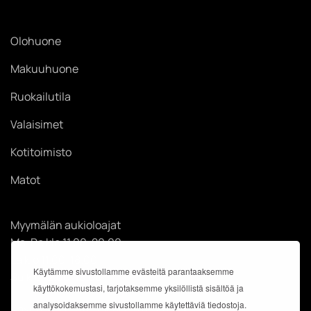
Olohuone
Makuuhuone
Ruokailutila
Valaisimet
Kotitoimisto
Matot
Myymälän aukioloajat
Ma-Pe klo 11.00-20.00
La klo 11.00-18.00
Käytämme sivustollamme evästeitä parantaaksemme
Su klo 12.00-18.00
käyttökokemustasi, tarjotaksemme yksilöllistä sisältöä ja
analysoidaksemme sivustollamme käytettäviä tiedostoja.
Käyntiosoite: Kauppakeskus Easton