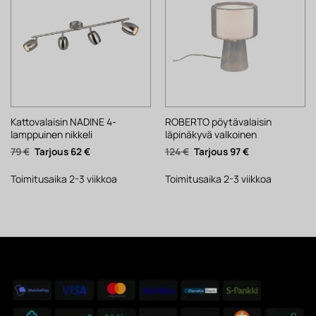
Kattovalaisin NADINE 4-
ROBERTO pöytävalaisin
lamppuinen nikkeli
läpinäkyvä valkoinen
Alkuperäinen
Nykyinen
Alkuperäinen
Nykyinen
79
€
62
€
124
€
97
€
hinta
hinta
hinta
hinta
oli:
on:
oli:
on:
79 €.
62 €.
124 €.
97 €.
Toimitusaika 2-3 viikkoa
Toimitusaika 2-3 viikkoa