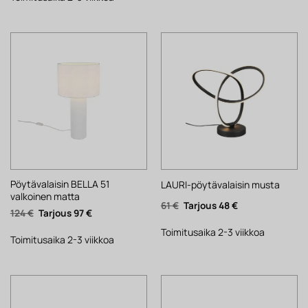
Pöytävalaisin BELLA 51
LAURI-pöytävalaisin musta
valkoinen matta
Alkuperäinen
Nykyinen
61
€
48
€
Alkuperäinen
Nykyinen
124
€
97
€
hinta
hinta
hinta
hinta
oli:
on:
oli:
on:
61 €.
48 €.
Toimitusaika 2-3 viikkoa
124 €.
97 €.
Toimitusaika 2-3 viikkoa