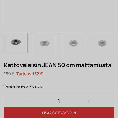
Kattovalaisin JEAN 50 cm mattamusta
Alkuperäinen
Nykyinen
169
€
132
€
hinta
hinta
oli:
on:
169 €.
132 €.
Toimitusaika 2-3 viikkoa
Kattovalaisin JEAN 50 cm mattamusta määrä
LISÄÄ OSTOSKORIIN