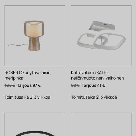
ROBERTO pöytävalaisin,
Kattovalaisin KATRI,
meripihka
neliönmuotoinen, valkoinen
Alkuperäinen
Nykyinen
Alkuperäinen
Nykyinen
124
€
97
€
52
€
41
€
hinta
hinta
hinta
hinta
oli:
on:
oli:
on:
124 €.
97 €.
52 €.
41 €.
Toimitusaika 2-3 viikkoa
Toimitusaika 2-3 viikkoa