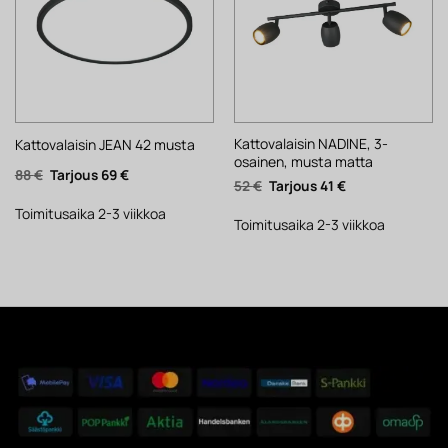
Kattovalaisin NADINE, 3-
Kattovalaisin JEAN 42 musta
osainen, musta matta
Alkuperäinen
Nykyinen
88
€
69
€
Alkuperäinen
Nykyinen
52
€
41
€
hinta
hinta
hinta
hinta
oli:
on:
oli:
on:
88 €.
69 €.
Toimitusaika 2-3 viikkoa
52 €.
41 €.
Toimitusaika 2-3 viikkoa