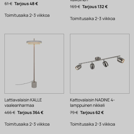
Alkuperäinen
Nykyinen
61
€
48
€
Alkuperäinen
Nykyinen
169
€
132
€
hinta
hinta
hinta
hinta
oli:
on:
oli:
on:
61 €.
48 €.
Toimitusaika 2-3 viikkoa
169 €.
132 €.
Toimitusaika 2-3 viikkoa
Lattiavalaisin KALLE
Kattovalaisin NADINE 4-
vaaleanharmaa
lamppuinen nikkeli
Alkuperäinen
Nykyinen
Alkuperäinen
Nykyinen
466
€
364
€
79
€
62
€
hinta
hinta
hinta
hinta
oli:
on:
oli:
on:
466 €.
364 €.
79 €.
62 €.
Toimitusaika 2-3 viikkoa
Toimitusaika 2-3 viikkoa