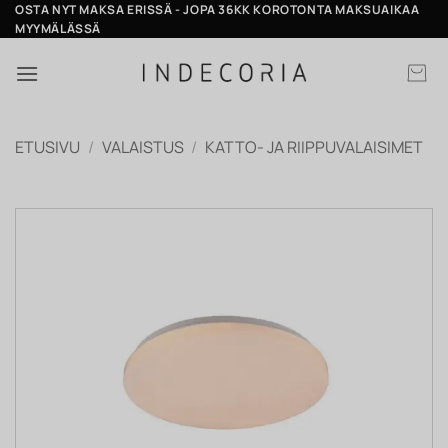
Skip
OSTA NYT MAKSA ERISSÄ - JOPA 36KK KOROTONTA MAKSUAIKAA
MYYMÄLÄSSÄ
to
content
ETUSIVU
/
VALAISTUS
/
KATTO- JA RIIPPUVALAISIMET