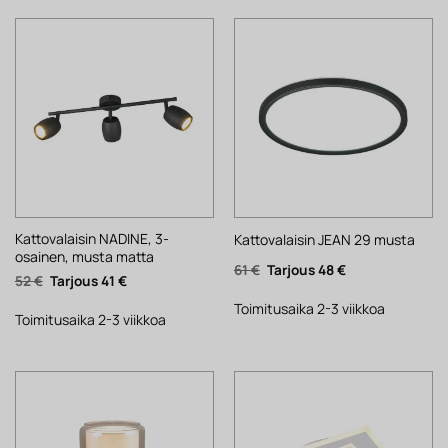
Kattovalaisin NADINE, 3-
Kattovalaisin JEAN 29 musta
osainen, musta matta
Alkuperäinen
Nykyinen
61
€
48
€
Alkuperäinen
Nykyinen
52
€
41
€
hinta
hinta
hinta
hinta
oli:
on:
oli:
on:
61 €.
48 €.
Toimitusaika 2-3 viikkoa
52 €.
41 €.
Toimitusaika 2-3 viikkoa