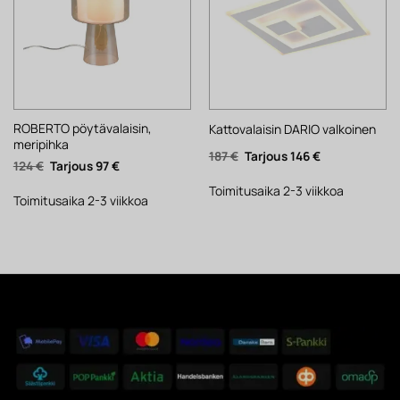
ROBERTO pöytävalaisin,
Kattovalaisin DARIO valkoinen
meripihka
Alkuperäinen
Nykyinen
187
€
146
€
Alkuperäinen
Nykyinen
124
€
97
€
hinta
hinta
hinta
hinta
oli:
on:
oli:
on:
187 €.
146 €.
Toimitusaika 2-3 viikkoa
124 €.
97 €.
Toimitusaika 2-3 viikkoa