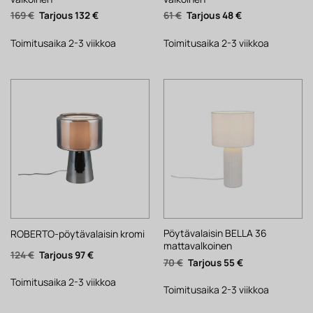
Alkuperäinen
Nykyinen
Alkuperäinen
Nykyinen
169
€
132
€
61
€
48
€
hinta
hinta
hinta
hinta
oli:
on:
oli:
on:
169 €.
132 €.
61 €.
48 €.
Toimitusaika 2-3 viikkoa
Toimitusaika 2-3 viikkoa
Pöytävalaisin BELLA 36
ROBERTO-pöytävalaisin kromi
mattavalkoinen
Alkuperäinen
Nykyinen
124
€
97
€
Alkuperäinen
Nykyinen
70
€
55
€
hinta
hinta
hinta
hinta
oli:
on:
oli:
on:
124 €.
97 €.
Toimitusaika 2-3 viikkoa
70 €.
55 €.
Toimitusaika 2-3 viikkoa