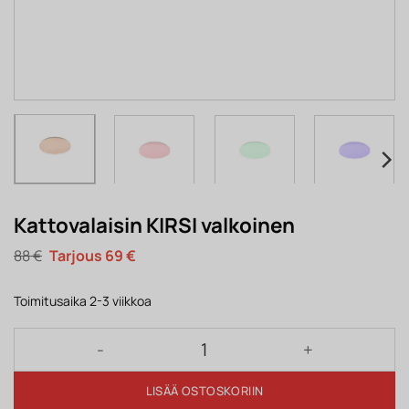
Kattovalaisin KIRSI valkoinen
Alkuperäinen
Nykyinen
88
€
69
€
hinta
hinta
oli:
on:
88 €.
69 €.
Toimitusaika 2-3 viikkoa
Kattovalaisin KIRSI valkoinen määrä
LISÄÄ OSTOSKORIIN