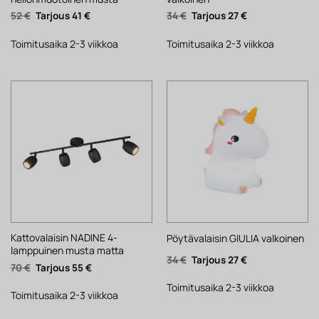
Alkuperäinen
Nykyinen
Alkuperäinen
Nykyinen
52
€
41
€
34
€
27
€
hinta
hinta
hinta
hinta
oli:
on:
oli:
on:
52 €.
41 €.
34 €.
27 €.
Toimitusaika 2-3 viikkoa
Toimitusaika 2-3 viikkoa
Kattovalaisin NADINE 4-
Pöytävalaisin GIULIA valkoinen
lamppuinen musta matta
Alkuperäinen
Nykyinen
34
€
27
€
Alkuperäinen
Nykyinen
70
€
55
€
hinta
hinta
hinta
hinta
oli:
on:
oli:
on:
34 €.
27 €.
Toimitusaika 2-3 viikkoa
70 €.
55 €.
Toimitusaika 2-3 viikkoa