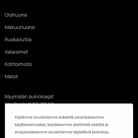
Olohuone
Makuuhuone
Ruokailutila
Valaisimet
Kotitoimisto
Matot
Myymälän aukioloajat
Ma-Pe klo 11.00-20.00
La klo 11.00-18.00
Käytämme sivustollamme evästeitä parantaaksemme
Su klo 12.00-18.00
käyttökokemustasi, tarjotaksemme yksilöllistä sisältöä ja
analysoidaksemme sivustollamme käytettäviä tiedostoja.
Käyntiosoite: Kauppakeskus Easton