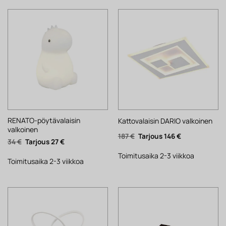
RENATO-pöytävalaisin
Kattovalaisin DARIO valkoinen
valkoinen
Alkuperäinen
Nykyinen
187
€
146
€
Alkuperäinen
Nykyinen
34
€
27
€
hinta
hinta
hinta
hinta
oli:
on:
oli:
on:
187 €.
146 €.
Toimitusaika 2-3 viikkoa
34 €.
27 €.
Toimitusaika 2-3 viikkoa