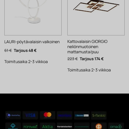
Kattovalaisin GIORGIO
LAURI-pöytävalaisin valkoinen
neliönmuotoinen
Alkuperäinen
Nykyinen
61
€
48
€
mattamusta/puu
hinta
hinta
oli:
on:
Alkuperäinen
Nykyinen
223
€
174
€
61 €.
48 €.
Toimitusaika 2-3 viikkoa
hinta
hinta
oli:
on:
223 €.
174 €.
Toimitusaika 2-3 viikkoa