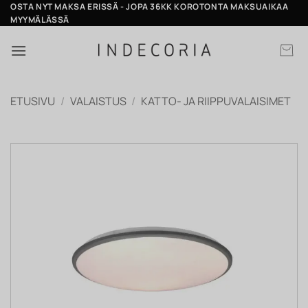
Skip
OSTA NYT MAKSA ERISSÄ - JOPA 36KK KOROTONTA MAKSUAIKAA
MYYMÄLÄSSÄ
to
content
ETUSIVU
/
VALAISTUS
/
KATTO- JA RIIPPUVALAISIMET