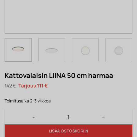
Kattovalaisin LIINA 50 cm harmaa
Alkuperäinen
Nykyinen
142
€
111
€
hinta
hinta
oli:
on:
142 €.
111 €.
Toimitusaika 2-3 viikkoa
Kattovalaisin LIINA 50 cm harmaa määrä
LISÄÄ OSTOSKORIIN